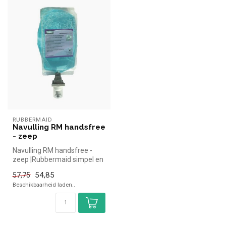
RUBBERMAID
Navulling RM handsfree
- zeep
Navulling RM handsfree -
zeep |Rubbermaid simpel en
snel kopen voor in de
54,85
57,75
horeca...
Beschikbaarheid laden..