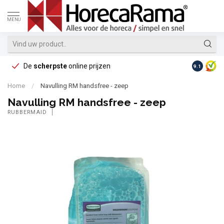
MENU
De
scherpste
online prijzen
Op reke
9.1
Home
/
Navulling RM handsfree - zeep
Navulling RM handsfree - zeep
RUBBERMAID