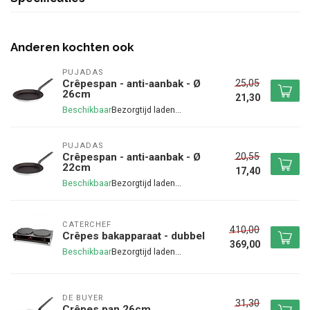
Anderen kochten ook
PUJADAS
25,05
Crêpespan - anti-aanbak - Ø
26cm
21,30
Beschikbaar
PUJADAS
20,55
Crêpespan - anti-aanbak - Ø
22cm
17,40
Beschikbaar
CATERCHEF
410,00
Crêpes bakapparaat - dubbel
369,00
Beschikbaar
DE BUYER
31,30
Crêpes pan 26cm