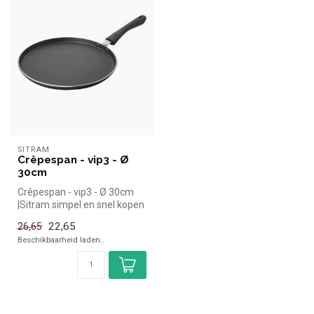
SITRAM
Crêpespan - vip3 - Ø
30cm
Crêpespan - vip3 - Ø 30cm
|Sitram simpel en snel kopen
voor in de horeca. Overzi...
22,65
26,65
Beschikbaarheid laden..