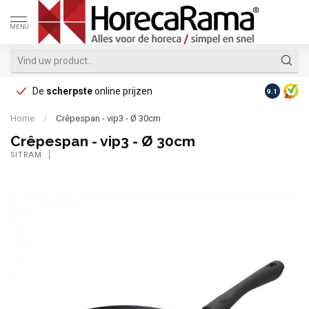
MENU
De
scherpste
online prijzen
Op reke
9.1
Home
/
Crêpespan - vip3 - Ø 30cm
Crêpespan - vip3 - Ø 30cm
SITRAM