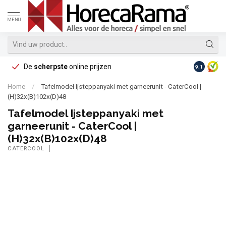
MENU
De
scherpste
online prijzen
Op reke
9.1
Home
/
Tafelmodel Ijsteppanyaki met garneerunit - CaterCool |
(H)32x(B)102x(D)48
Tafelmodel Ijsteppanyaki met
garneerunit - CaterCool |
(H)32x(B)102x(D)48
CATERCOOL