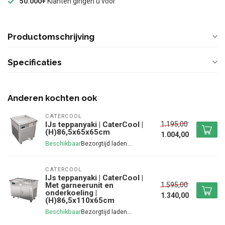
50.000+
Klanten gingen u voor
Productomschrijving
Specificaties
Anderen kochten ook
CATERCOOL
1.195,00
IJs teppanyaki | CaterCool |
(H)86,5x65x65cm
1.004,00
Beschikbaar
CATERCOOL
IJs teppanyaki | CaterCool |
1.595,00
Met garneerunit en
onderkoeling |
1.340,00
(H)86,5x110x65cm
Beschikbaar