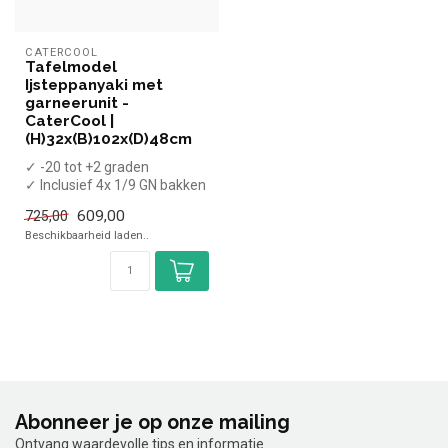
CATERCOOL
Tafelmodel
Ijsteppanyaki met
garneerunit -
CaterCool |
(H)32x(B)102x(D)48cm
✓ -20 tot +2 graden
✓ Inclusief 4x 1/9 GN bakken
100mm
609,00
725,00
✓ Breedte 96 cm, diepte...
Beschikbaarheid laden..
Abonneer je op onze mailing
Ontvang waardevolle tips en informatie