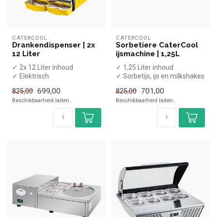
CATERCOOL
CATERCOOL
Drankendispenser | 2x
Sorbetiere CaterCool
12 Liter
ijsmachine | 1,25L
✓ 2x 12 Liter inhoud
✓ 1,25 Liter inhoud
✓ Elektrisch
✓ Sorbetijs, ijs en milkshakes
✓ 2 Dranken
✓ 0 tot -20 graden
699,00
701,00
825,00
825,00
✓ 230 Volt
✓ Breed...
Beschikbaarheid laden..
Beschikbaarheid laden..