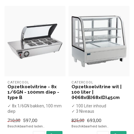
CATERCOOL
CATERCOOL
Opzetkoelvitrine - 8x
Opzetkoelvitrine wit |
1/6GN - 100mm diep -
100 liter |
type B
(H)68x(B)68x(D)45cm
✓ 8x 1/6GN bakken, 100 mm
✓ 100 Liter inhoud
diep
✓ 3 Niveaus
✓ Met glas
✓ Geventileerd
597,00
693,00
710,00
825,00
✓ Statisch
✓ 0 tot +12 graden
Beschikbaarheid laden..
Beschikbaarheid laden..
✓ +2 tot +12 graden
✓ Breedte 6...
✓ B...