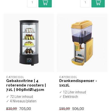
CATERCOOL
CATERCOOL
Gebaksvitrine | 4
Drankendispenser -
roterende roosters |
1x12L
72L | (H)98x(Ø)45cm
✓ 12 Liter inhoud
✓ 72 Liter inhoud
✓ Elektrisch
✓ 4 Niveaus/platen
✓ 1 Drank
✓ Geventileerd
✓ 230 Volt
705,00
506,00
830,00
595,00
✓ 0 tot +10 graden