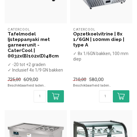
CATERCOOL
CATERCOOL
Tafelmodel
Opzetkoelvitrine | 8x
Ijsteppanyaki met
1/6GN | 100mm diep |
garneerunit -
type A
CaterCool |
✓ 8x 1/6GN bakken, 100 mm
(H)32x(B)102x(D)48cm
diep
✓ -20 tot +2 graden
✓ Met glas
✓ Inclusief 4x 1/9 GN bakken
✓ Statisch
100mm
✓ +2 tot +12 graden
609,00
580,00
725,00
710,00
✓ Breedte 96 cm, diepte...
✓ B...
Beschikbaarheid laden..
Beschikbaarheid laden..