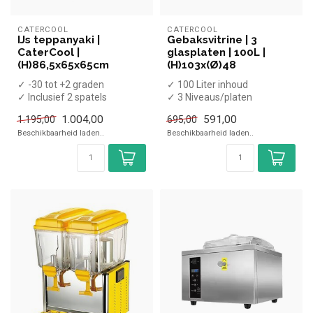
CATERCOOL
CATERCOOL
IJs teppanyaki |
Gebaksvitrine | 3
CaterCool |
glasplaten | 100L |
(H)86,5x65x65cm
(H)103x(Ø)48
✓ -30 tot +2 graden
✓ 100 Liter inhoud
✓ Inclusief 2 spatels
✓ 3 Niveaus/platen
✓ Breedte 65 cm, diepte 65
✓ Geventileerd
1.004,00
591,00
1.195,00
695,00
cm, hoogt...
✓ +2 tot +8 graden
Beschikbaarheid laden..
Beschikbaarheid laden..
✓ Br...