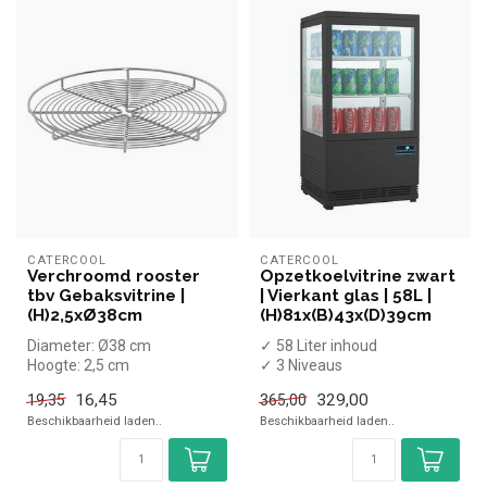
CATERCOOL
CATERCOOL
Verchroomd rooster
Opzetkoelvitrine zwart
tbv Gebaksvitrine |
| Vierkant glas | 58L |
(H)2,5xØ38cm
(H)81x(B)43x(D)39cm
Diameter: Ø38 cm
✓ 58 Liter inhoud
Hoogte: 2,5 cm
✓ 3 Niveaus
✓ Geventileerd
16,45
329,00
19,35
365,00
✓ 0 tot +12 graden
Beschikbaarheid laden..
Beschikbaarheid laden..
✓ Breedte 42...