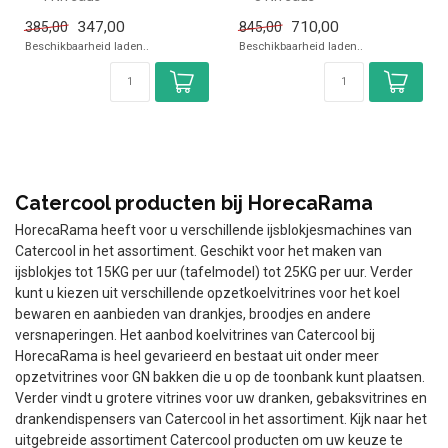
✓ Geventileerd
✓ Geventileerd
347,00
710,00
385,00
845,00
✓ 0 tot +12 graden
✓ +1 tot +12 graden
Beschikbaarheid laden..
Beschikbaarheid laden..
✓ Breedte 42...
✓ Breedte ...
Catercool producten bij HorecaRama
HorecaRama heeft voor u verschillende ijsblokjesmachines van
Catercool in het assortiment. Geschikt voor het maken van
ijsblokjes tot 15KG per uur (tafelmodel) tot 25KG per uur. Verder
kunt u kiezen uit verschillende opzetkoelvitrines voor het koel
bewaren en aanbieden van drankjes, broodjes en andere
versnaperingen. Het aanbod koelvitrines van Catercool bij
HorecaRama is heel gevarieerd en bestaat uit onder meer
opzetvitrines voor GN bakken die u op de toonbank kunt plaatsen.
Verder vindt u grotere vitrines voor uw dranken, gebaksvitrines en
drankendispensers van Catercool in het assortiment. Kijk naar het
uitgebreide assortiment Catercool producten om uw keuze te