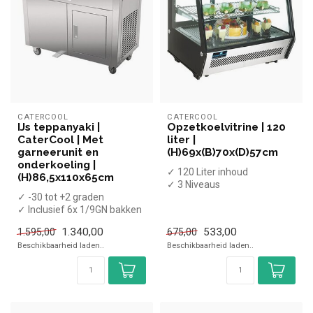
CATERCOOL
CATERCOOL
IJs teppanyaki |
Opzetkoelvitrine | 120
CaterCool | Met
liter |
garneerunit en
(H)69x(B)70x(D)57cm
onderkoeling |
✓ 120 Liter inhoud
(H)86,5x110x65cm
✓ 3 Niveaus
✓ -30 tot +2 graden
✓ Geventileerd
✓ Inclusief 6x 1/9GN bakken
✓ +2 tot +8 graden
van 100mm diep & 2 spatels
✓ Breedte 7...
1.340,00
533,00
1.595,00
675,00
✓ B...
Beschikbaarheid laden..
Beschikbaarheid laden..