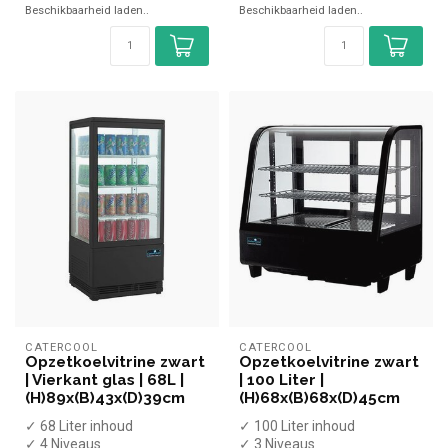
Beschikbaarheid laden..
Beschikbaarheid laden..
✓ Bre...
CATERCOOL
CATERCOOL
Opzetkoelvitrine zwart
Opzetkoelvitrine zwart
| Vierkant glas | 68L |
| 100 Liter |
(H)89x(B)43x(D)39cm
(H)68x(B)68x(D)45cm
✓ 68 Liter inhoud
✓ 100 Liter inhoud
✓ 4 Niveaus
✓ 3 Niveaus