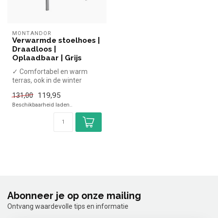
MONTANDOR
Verwarmde stoelhoes |
Draadloos |
Oplaadbaar | Grijs
✓ Comfortabel en warm
terras, ook in de winter
✓ Draadloos
119,95
131,00
✓ Oplaadbaar
Beschikbaarheid laden..
✓ Ges...
Abonneer je op onze mailing
Ontvang waardevolle tips en informatie