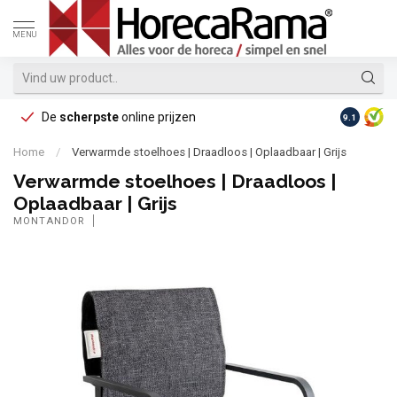
MENU
De
scherpste
online prijzen
Op reke
9.1
Home
/
Verwarmde stoelhoes | Draadloos | Oplaadbaar | Grijs
Verwarmde stoelhoes | Draadloos |
Oplaadbaar | Grijs
MONTANDOR