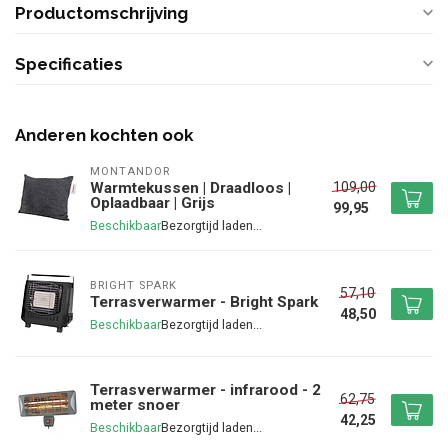
Productomschrijving
Specificaties
Anderen kochten ook
MONTANDOR
109,00
Warmtekussen | Draadloos |
Oplaadbaar | Grijs
99,95
Beschikbaar
BRIGHT SPARK
57,10
Terrasverwarmer - Bright Spark
48,50
Beschikbaar
Terrasverwarmer - infrarood - 2
62,75
meter snoer
42,25
Beschikbaar