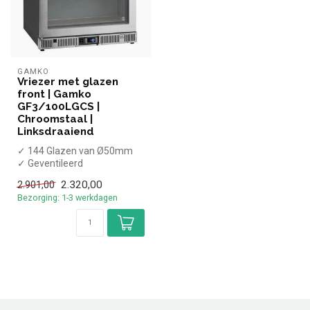
GAMKO
Vriezer met glazen
front | Gamko
GF3/100LGCS |
Chroomstaal |
Linksdraaiend
✓ 144 Glazen van Ø50mm
✓ Geventileerd
✓ Glazen deur
2.320,00
2.901,00
✓ 600 x 538 x 860/880 mm
Bezorging: 1-3 werkdagen
...