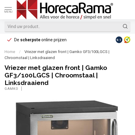
MENU
De
scherpste
online prijzen
Op reke
9.1
Home
/
Vriezer met glazen front | Gamko GF3/100LGCS |
Chroomstaal | Linksdraaiend
Vriezer met glazen front | Gamko
GF3/100LGCS | Chroomstaal |
Linksdraaiend
GAMKO