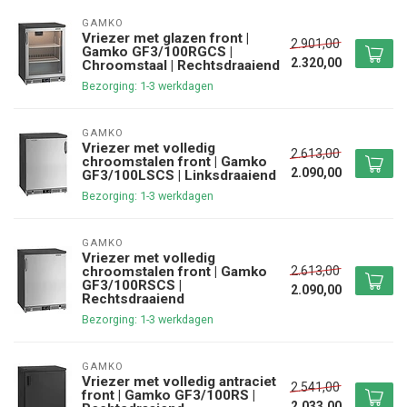
GAMKO
Vriezer met glazen front |
2.901,00
Gamko GF3/100RGCS |
2.320,00
Chroomstaal | Rechtsdraaiend
Bezorging: 1-3 werkdagen
GAMKO
Vriezer met volledig
2.613,00
chroomstalen front | Gamko
2.090,00
GF3/100LSCS | Linksdraaiend
Bezorging: 1-3 werkdagen
GAMKO
Vriezer met volledig
2.613,00
chroomstalen front | Gamko
GF3/100RSCS |
2.090,00
Rechtsdraaiend
Bezorging: 1-3 werkdagen
GAMKO
Vriezer met volledig antraciet
2.541,00
front | Gamko GF3/100RS |
2.033,00