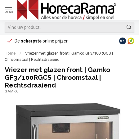
MENU
De
scherpste
online prijzen
Op reke
9.1
Home
/
Vriezer met glazen front | Gamko GF3/100RGCS |
Chroomstaal | Rechtsdraaiend
Vriezer met glazen front | Gamko
GF3/100RGCS | Chroomstaal |
Rechtsdraaiend
GAMKO