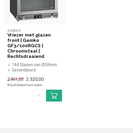
GAMKO
Vriezer met glazen
front | Gamko
GF3/100RGCS |
Chroomstaal |
Rechtsdraaiend
✓ 144 Glazen van Ø50mm
✓ Geventileerd
✓ Glazen deur
2.320,00
2.901,00
✓ 600 x 538 x 860/880 mm
Beschikbaarheid laden..
...