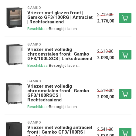
GAMKO
Vriezer met glazen front |
2.719,00
Gamko GF3/100RG | Antraciet
2.176,00
| Rechtsdraaiend
Beschikbaar
GAMKO
Vriezer met volledig
2.613,00
chroomstalen front | Gamko
2.090,00
GF3/100LSCS | Linksdraaiend
Beschikbaar
GAMKO
Vriezer met volledig
2.613,00
chroomstalen front | Gamko
GF3/100RSCS |
2.090,00
Rechtsdraaiend
Beschikbaar
GAMKO
Vriezer met volledig antraciet
2.541,00
front | Gamko GF3/100RS |
2.033,00