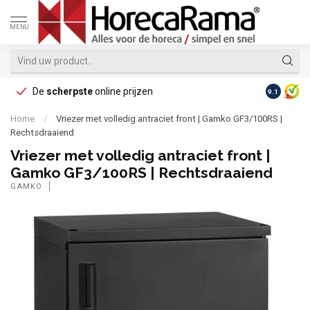
MENU
De
scherpste
online prijzen
Op reke
9.1
Home
/
Vriezer met volledig antraciet front | Gamko GF3/100RS |
Rechtsdraaiend
Vriezer met volledig antraciet front |
Gamko GF3/100RS | Rechtsdraaiend
GAMKO