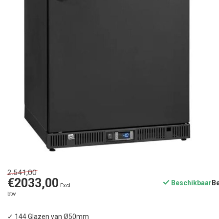
2.541,00
€2033,00
Beschikbaar
Excl.
btw
✓ 144 Glazen van Ø50mm