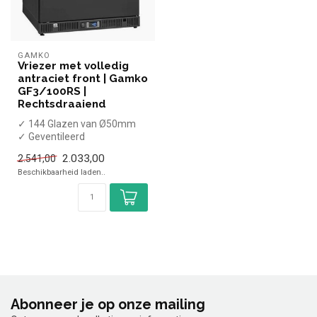
GAMKO
Vriezer met volledig
antraciet front | Gamko
GF3/100RS |
Rechtsdraaiend
✓ 144 Glazen van Ø50mm
✓ Geventileerd
✓ Dichte deur
2.033,00
2.541,00
✓ 600 x 538 x 860/880 mm
Beschikbaarheid laden..
...
Abonneer je op onze mailing