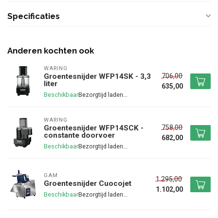
Specificaties
Anderen kochten ook
WARING
706,00
Groentesnijder WFP14SK - 3,3
liter
635,00
Beschikbaar
WARING
758,00
Groentesnijder WFP14SCK -
constante doorvoer
682,00
Beschikbaar
GAM
1.295,00
Groentesnijder Cuocojet
1.102,00
Beschikbaar