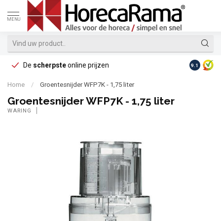
MENU
De
scherpste
online prijzen
Op reke
9.1
Home
/
Groentesnijder WFP7K - 1,75 liter
Groentesnijder WFP7K - 1,75 liter
WARING