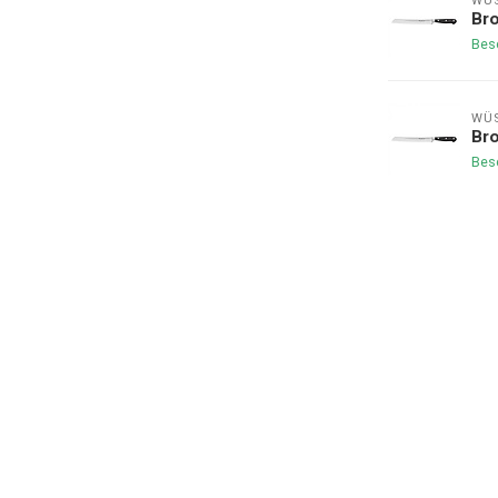
WÜS
Br
Bes
WÜS
Br
Bes