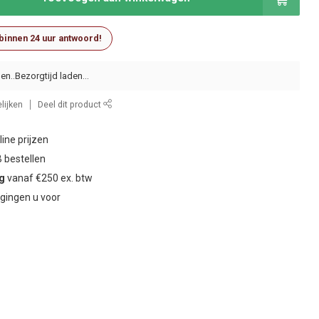
 binnen 24 uur antwoord!
en..
lijken
Deel dit product
ine prijzen
 bestellen
ng
vanaf €250 ex. btw
gingen u voor