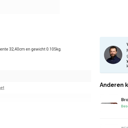
lente 32,40cm en gewicht 0.105kg.
Anderen k
et
Br
Bes