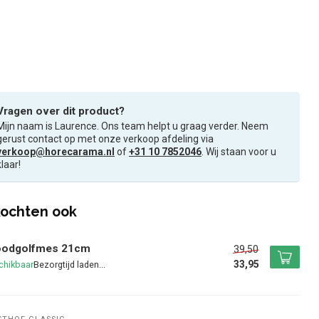
Vragen over dit product?
Mijn naam is Laurence. Ons team helpt u graag verder. Neem
gerust contact op met onze verkoop afdeling via
verkoop@horecarama.nl
of
+31 10 7852046
. Wij staan voor u
klaar!
ochten ook
oodgolfmes 21cm
39,50
33,95
chikbaar