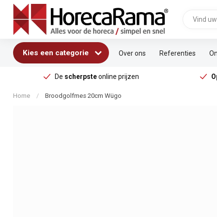
Kies een categorie
Over ons
Referenties
On
De
scherpste
online prijzen
O
Home
/
Broodgolfmes 20cm Wügo