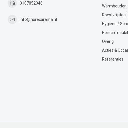
0107852046
Warmhouden
Roestvrijstaal
info@horecarama.nl
Hygiëne / Sc
Horeca meubil
Overig
Acties & Occa
Referenties