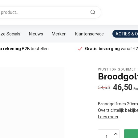
ze Socials
Nieuws
Merken
Klantenservice
ACTIES & 
p rekening
B2B bestellen
Gratis bezorging
vanaf €2
WÜSTHOF GOURMET
Broodgo
46,50
54,65
Exc
Broodgolfmes 20cm W
Overzichtelijk bekij
Lees meer
.