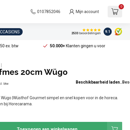
0
0107852046
Mijn account
OCCASIONS
9.1
2533
beoordelingen
50 ex. btw
50.000+
Klanten gingen u voor
lfmes 20cm Wügo
Beschikbaarheid laden..
l. btw
ügo |Wüsthof Gourmet simpel en snel kopen voor in de horeca.
ken bij Horecarama.
Toevoegen aan winkelwagen