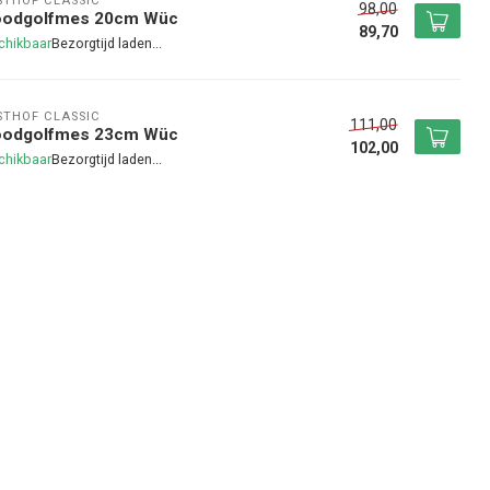
THOF CLASSIC
98,00
oodgolfmes 20cm Wüc
89,70
chikbaar
THOF CLASSIC
111,00
oodgolfmes 23cm Wüc
102,00
chikbaar