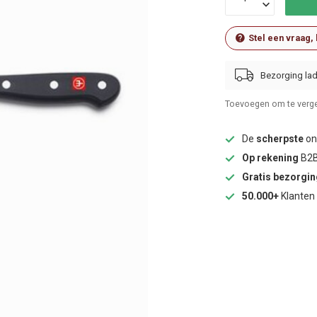
Stel een vraag,
Bezorging lad
Toevoegen om te verge
De
scherpste
onl
Op rekening
B2B
Gratis bezorgi
50.000+
Klanten 