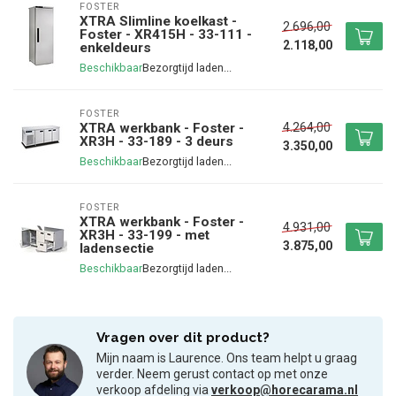
FOSTER
XTRA Slimline koelkast -
2.696,00
Foster - XR415H - 33-111 -
2.118,00
enkeldeurs
Beschikbaar
FOSTER
4.264,00
XTRA werkbank - Foster -
XR3H - 33-189 - 3 deurs
3.350,00
Beschikbaar
FOSTER
XTRA werkbank - Foster -
4.931,00
XR3H - 33-199 - met
3.875,00
ladensectie
Beschikbaar
Vragen over dit product?
Mijn naam is Laurence. Ons team helpt u graag
verder. Neem gerust contact op met onze
verkoop afdeling via
verkoop@horecarama.nl