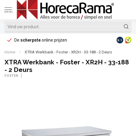
MENU
De
scherpste
online prijzen
Op reke
9.1
Home
/
XTRA Werkbank - Foster - XR2H - 33-188 - 2 Deurs
XTRA Werkbank - Foster - XR2H - 33-188
- 2 Deurs
FOSTER