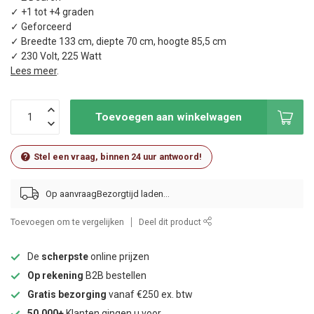
✓ +1 tot +4 graden
✓ Geforceerd
✓ Breedte 133 cm, diepte 70 cm, hoogte 85,5 cm
✓ 230 Volt, 225 Watt
Lees meer
.
Toevoegen aan winkelwagen
Stel een vraag, binnen 24 uur antwoord!
Op aanvraag
Toevoegen om te vergelijken
Deel dit product
De
scherpste
online prijzen
Op rekening
B2B bestellen
Gratis bezorging
vanaf €250 ex. btw
50.000+
Klanten gingen u voor