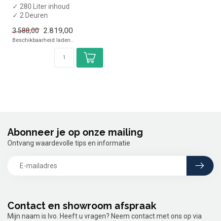
✓ 280 Liter inhoud
✓ 2 Deuren
✓ +1 tot +4 graden
2.819,00
3.588,00
✓ Geforceerd
Beschikbaarheid laden..
✓ Breedte 133 ...
Abonneer je op onze mailing
Ontvang waardevolle tips en informatie
Contact en showroom afspraak
Mijn naam is Ivo. Heeft u vragen? Neem contact met ons op via