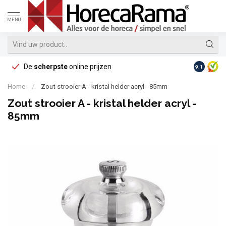
MENU
De
scherpste
online prijzen
Op reke
9.1
Home
/
Zout strooier A - kristal helder acryl - 85mm
Zout strooier A - kristal helder acryl -
85mm