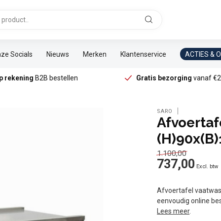
ze Socials
Nieuws
Merken
Klantenservice
ACTIES & 
p rekening
B2B bestellen
Gratis bezorging
vanaf €2
SARO
Afvoertaf
(H)90x(B)
1.100,00
737,00
Excl. btw
Afvoertafel vaatwass
eenvoudig online be
Lees meer
.