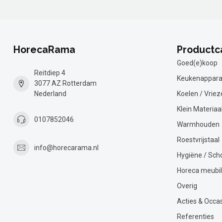
HorecaRama
Productc
Goed(e)koop
Reitdiep 4
Keukenappara
3077 AZ Rotterdam
Nederland
Koelen / Vriez
Klein Materiaa
0107852046
Warmhouden
Roestvrijstaal
info@horecarama.nl
Hygiëne / Sc
Horeca meubil
Overig
Acties & Occa
Referenties