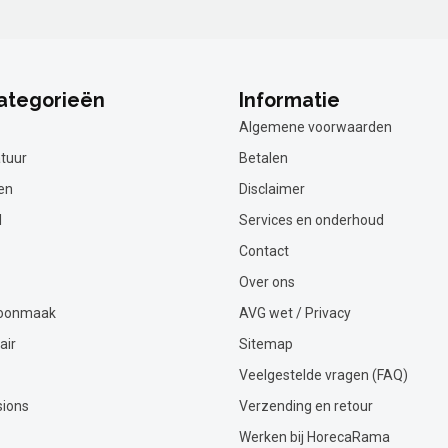
ategorieën
Informatie
Algemene voorwaarden
tuur
Betalen
en
Disclaimer
l
Services en onderhoud
Contact
Over ons
hoonmaak
AVG wet / Privacy
air
Sitemap
Veelgestelde vragen (FAQ)
sions
Verzending en retour
Werken bij HorecaRama