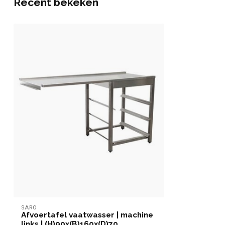
Recent bekeken
SARO
Afvoertafel vaatwasser | machine
links | (H)90x(B)160x(D)70