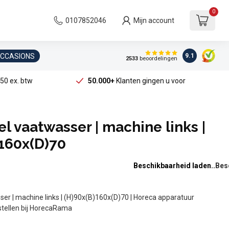
0
0107852046
Mijn account
OCCASIONS
9.1
2533
beoordelingen
50 ex. btw
50.000+
Klanten gingen u voor
el vaatwasser | machine links |
160x(D)70
Beschikbaarheid laden..
er | machine links | (H)90x(B)160x(D)70 | Horeca apparatuur
stellen bij HorecaRama