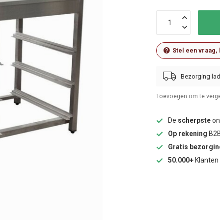
Stel een vraag,
Bezorging lad
Toevoegen om te verge
De
scherpste
onl
Op rekening
B2B
Gratis bezorgi
50.000+
Klanten 