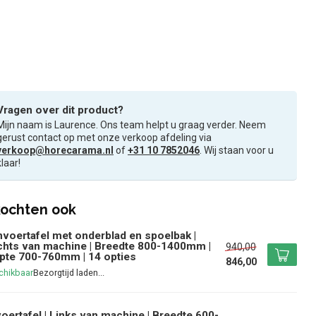
Vragen over dit product?
Mijn naam is Laurence. Ons team helpt u graag verder. Neem
gerust contact op met onze verkoop afdeling via
verkoop@horecarama.nl
of
+31 10 7852046
. Wij staan voor u
klaar!
ochten ook
voertafel met onderblad en spoelbak |
hts van machine | Breedte 800-1400mm |
940,00
pte 700-760mm | 14 opties
846,00
chikbaar
oertafel | Links van machine | Breedte 600-