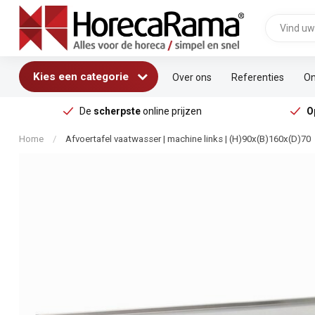
Kies een categorie
Over ons
Referenties
On
De
scherpste
online prijzen
O
Home
/
Afvoertafel vaatwasser | machine links | (H)90x(B)160x(D)70