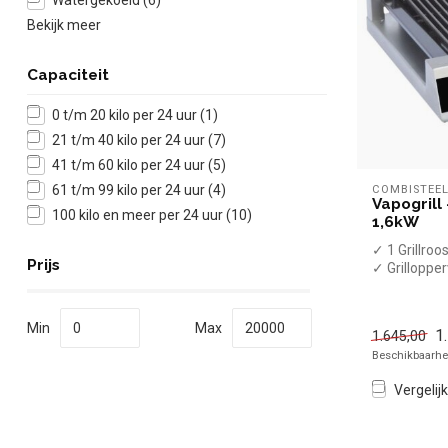
Watergekoeld
(6)
Bekijk meer
Capaciteit
0 t/m 20 kilo per 24 uur
(1)
21 t/m 40 kilo per 24 uur
(7)
41 t/m 60 kilo per 24 uur
(5)
61 t/m 99 kilo per 24 uur
(4)
COMBISTEE
Vapogrill 
100 kilo en meer per 24 uur
(10)
1,6kW
✓ 1 Grillroo
Prijs
✓ Grilloppe
✓ Tafelmod
✓ 1,6 kW
✓ 230 Volt
Min
Max
1
1.645,00
Beschikbaarhei
Vergelijk