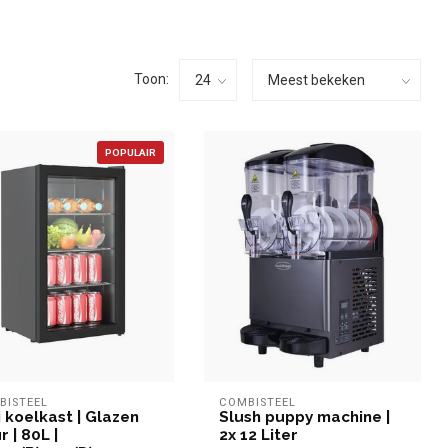
Toon:
POPULAIR
BISTEEL
COMBISTEEL
i koelkast | Glazen
Slush puppy machine |
 | 80L |
2x 12 Liter