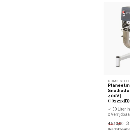
COMBISTEE
Planeetme
Snelheden
400V |
(H)121x(B
✓ 30 Liter 
x Verrijdbaa
✓ Vaste ko
3
4.510,00
✓ 0,5 - 0,9 
Beschikbaarhei
✓ 400 Volt