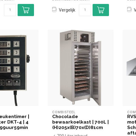
Vergelijk
V
L
COMBISTEEL
COM
keukentimer |
Chocolade
RVS
er DKT-4 | 4
bewaarkoelkast | 700L |
mot
 99uur59min
(H)205x(B)70x(D)81cm
Schu
aft