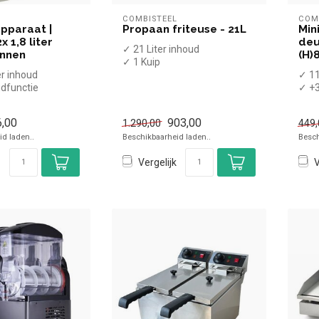
L
COMBISTEEL
COM
apparaat |
Propaan friteuse - 21L
Min
x 1,8 liter
deur
✓ 21 Liter inhoud
annen
(H)
✓ 1 Kuip
er inhoud
✓ Aftapkraan
✓ 11
dfunctie
✓ Staand model
✓ +3
 kannen
✓ 27 kW
✓ St
✓ Propaan
✓ Br
,00
903,00
1.290,00
449,
d laden..
Beschikbaarheid laden..
Besch
Vergelijk
V