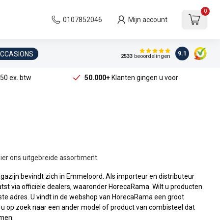
0
0107852046
Mijn account
OCCASIONS
9.1
2533
beoordelingen
50 ex. btw
50.000+
Klanten gingen u voor
hier ons uitgebreide assortiment.
zijn bevindt zich in Emmeloord. Als importeur en distributeur
tst via officiële dealers, waaronder HorecaRama. Wilt u producten
ste adres. U vindt in de webshop van HorecaRama een groot
 u op zoek naar een ander model of product van combisteel dat
emen.