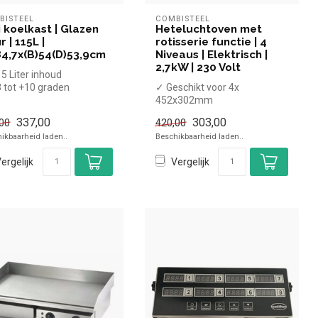
BISTEEL
COMBISTEEL
i koelkast | Glazen
Heteluchtoven met
 | 115L |
rotisserie functie | 4
84,7x(B)54(D)53,9cm
Niveaus | Elektrisch |
2,7kW | 230 Volt
5 Liter inhoud
 tot +10 graden
✓ Geschikt voor 4x
atisch
452x302mm
eedte 54 cm, diepte 53,...
✓ Vrijstaand / tafelmodel
337,00
303,00
00
420,00
✓ Met rotisserie-functi...
ikbaarheid laden..
Beschikbaarheid laden..
ergelijk
Vergelijk