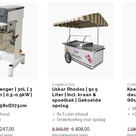
L
COMBISTEEL
COM
nger | 30L | 3
IJskar Rhodos | 9x 5
Koe
 | 0,5-0,9kW |
Liter | Incl. kraan &
deur
spoelbak | Gekoelde
(H)
)58x(D)75cm
opslag
✓ 38
inhoud
✓ 9x 5 Liter inhoud
✓ +2
r
✓ Onderkoeling voor opslag
✓ Ge
m
✓ Inclusief kraan en ijslepel
✓ Br
.247,00
6.408,00
8.900,00
1.08
kW
s...
d laden..
Beschikbaarheid laden..
Besch