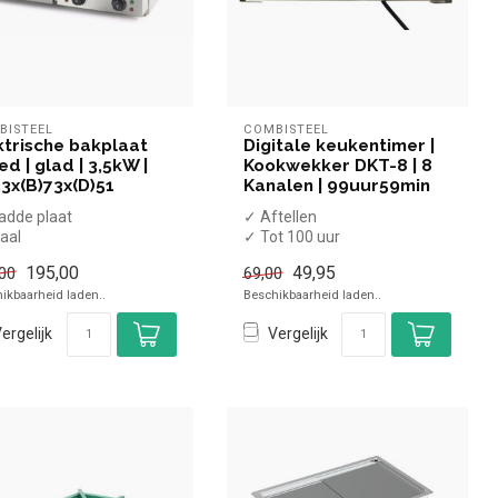
BISTEEL
COMBISTEEL
ktrische bakplaat
Digitale keukentimer |
ed | glad | 3,5kW |
Kookwekker DKT-8 | 8
23x(B)73x(D)51
Kanalen | 99uur59min
adde plaat
✓ Aftellen
aal
✓ Tot 100 uur
afelmodel
✓ Met LED display en
195,00
49,95
00
69,00
,5kW vermogen
geheugenfunctie
ikbaarheid laden..
Beschikbaarheid laden..
0 Volt
✓ Breedte 30 cm...
ergelijk
Vergelijk