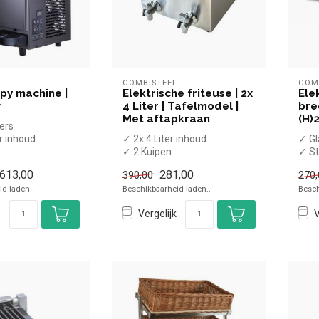
L
COMBISTEEL
COM
py machine |
Elektrische friteuse | 2x
Ele
r
4 Liter | Tafelmodel |
bre
Met aftapkraan
(H)
ers
r inhoud
✓ 2x 4 Liter inhoud
✓ Gl
 1160 Watt
✓ 2 Kuipen
✓ St
✓ Met aftapkraan
✓ T
.613,00
281,00
390,00
270,
✓ Tafelmodel
✓ 3
d laden..
Beschikbaarheid laden..
Besch
✓ 2x 2 kW, 2x 2...
✓ 23
Vergelijk
V