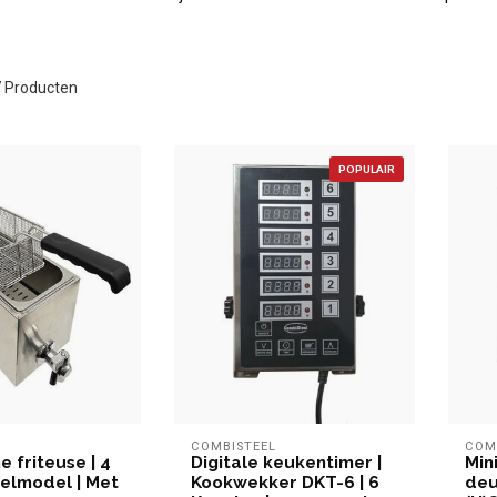
7
Producten
POPULAIR
L
COMBISTEEL
COM
e friteuse | 4
Digitale keukentimer |
Min
afelmodel | Met
Kookwekker DKT-6 | 6
deur