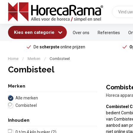
Kies een categorie
Over ons
Referenties
On
De
scherpste
online prijzen
O
Home
/
Merken
/
Combisteel
Combisteel
Merken
Combiste
Horeca appar
Alle merken
Combisteel
Combisteel C
bedient Combis
van Combistee
Inhouden
aanbod aan pr
niet online st
0 t/m 4 kilo bunker
(2)