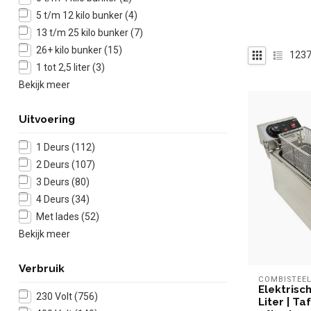
5 t/m 12 kilo bunker
(4)
13 t/m 25 kilo bunker
(7)
26+ kilo bunker
(15)
123
1 tot 2,5 liter
(3)
Bekijk meer
Uitvoering
1 Deurs
(112)
2 Deurs
(107)
3 Deurs
(80)
4 Deurs
(34)
Met lades
(52)
Bekijk meer
Verbruik
COMBISTEE
Elektrisch
230 Volt
(756)
Liter | T