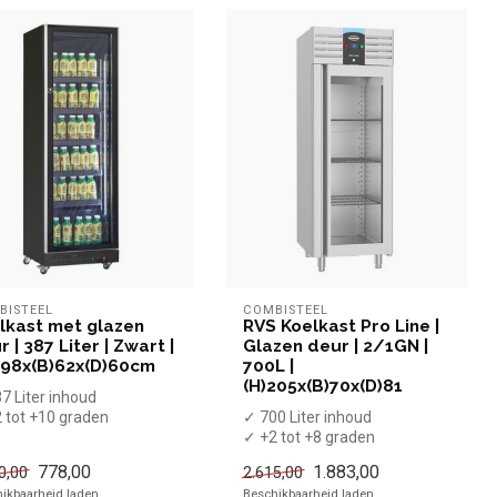
BISTEEL
COMBISTEEL
lkast met glazen
RVS Koelkast Pro Line |
 | 387 Liter | Zwart |
Glazen deur | 2/1GN |
198x(B)62x(D)60cm
700L |
(H)205x(B)70x(D)81
7 Liter inhoud
 tot +10 graden
✓ 700 Liter inhoud
forceerd
✓ +2 tot +8 graden
eedte 62 cm, diepte 6...
✓ Geforceerd
778,00
1.883,00
0,00
2.615,00
✓ Breedte 70 cm, diepte 81...
ikbaarheid laden..
Beschikbaarheid laden..