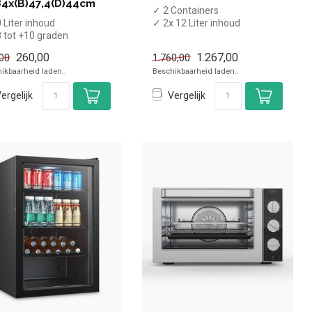
84x(B)47,4(D)44cm
✓ 2 Containers
 Liter inhoud
✓ 2x 12 Liter inhoud
 tot +10 graden
✓ 230 Volt, 870 Watt
atisch
260,00
1.267,00
00
1.760,00
eedte 47,4 cm, diepte
ikbaarheid laden..
Beschikbaarheid laden..
ergelijk
Vergelijk