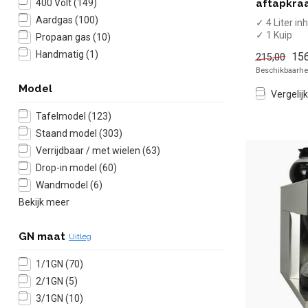
aftapkra
400 Volt
(149)
Aardgas
(100)
✓ 4 Liter in
✓ 1 Kuip
Propaan gas
(10)
✓ Met afta
Handmatig
(1)
156
215,00
✓ Tafelmod
Beschikbaarhei
✓ 2 kW, 230
Model
Vergelijk
Tafelmodel
(123)
Staand model
(303)
Verrijdbaar / met wielen
(63)
Drop-in model
(60)
Wandmodel
(6)
Bekijk meer
GN maat
Uitleg
1/1GN
(70)
2/1GN
(5)
3/1GN
(10)