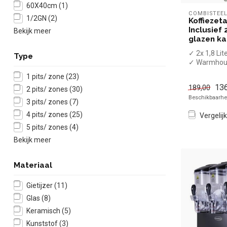
60X40cm
(1)
COMBISTEE
1/2GN
(2)
Koffiezet
Inclusief 2
Bekijk meer
glazen k
✓ 2x 1,8 Lit
Type
✓ Warmhou
✓ 2 Glazen
1 pits/ zone
(23)
✓ 2,02 kW
136
189,00
2 pits/ zones
(30)
Beschikbaarhei
3 pits/ zones
(7)
4 pits/ zones
(25)
Vergelijk
5 pits/ zones
(4)
Bekijk meer
Materiaal
Gietijzer
(11)
Glas
(8)
Keramisch
(5)
Kunststof
(3)