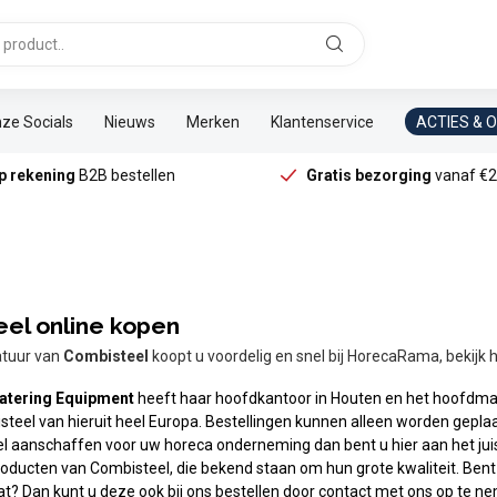
ze Socials
Nieuws
Merken
Klantenservice
ACTIES & 
p rekening
B2B bestellen
Gratis bezorging
vanaf €2
el online kopen
atuur van
Combisteel
koopt u voordelig en snel bij HorecaRama, bekijk 
atering Equipment
heeft haar hoofdkantoor in Houten en het hoofdmaga
teel van hieruit heel Europa. Bestellingen kunnen alleen worden geplaa
l aanschaffen voor uw horeca onderneming dan bent u hier aan het jui
oducten van Combisteel, die bekend staan om hun grote kwaliteit. Bent
aat? Dan kunt u deze ook bij ons bestellen door contact met ons op te n