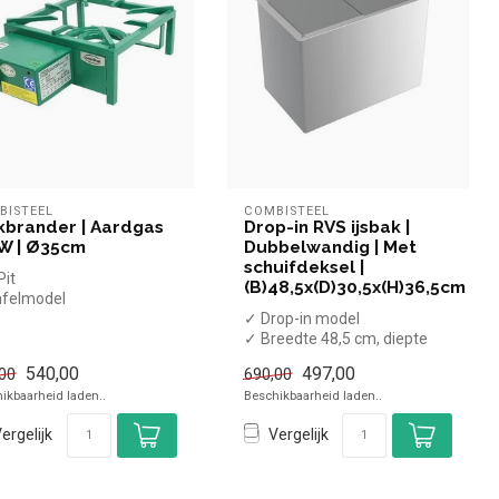
BISTEEL
COMBISTEEL
brander | Aardgas
Drop-in RVS ijsbak |
W | Ø35cm
Dubbelwandig | Met
schuifdeksel |
Pit
(B)48,5x(D)30,5x(H)36,5cm
afelmodel
1kW
✓ Drop-in model
ardgas
✓ Breedte 48,5 cm, diepte
30,5 cm, hoogte 36,5 cm
540,00
497,00
00
690,00
ikbaarheid laden..
Beschikbaarheid laden..
ergelijk
Vergelijk