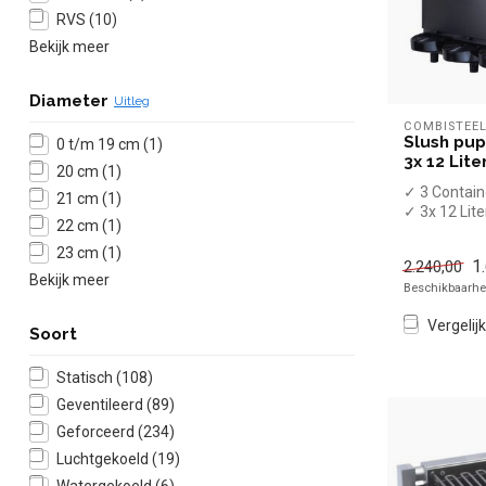
RVS
(10)
Bekijk meer
Diameter
Uitleg
COMBISTEE
Slush pup
0 t/m 19 cm
(1)
3x 12 Lite
20 cm
(1)
✓ 3 Contain
21 cm
(1)
✓ 3x 12 Lite
22 cm
(1)
✓ 230 Volt,
23 cm
(1)
1
2.240,00
Bekijk meer
Beschikbaarhei
Vergelijk
Soort
Statisch
(108)
Geventileerd
(89)
Geforceerd
(234)
Luchtgekoeld
(19)