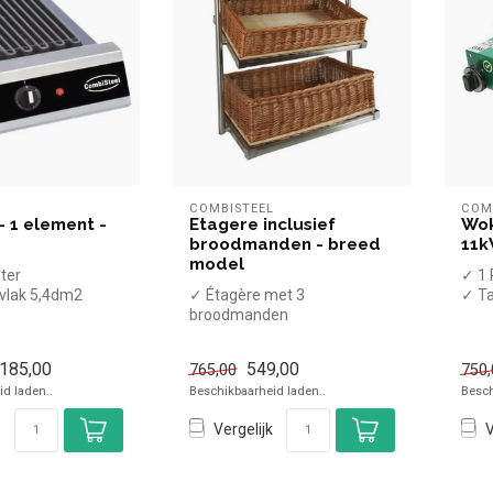
L
COMBISTEEL
COM
- 1 element -
Etagere inclusief
Wok
broodmanden - breed
11k
model
ster
✓ 1 
rvlak 5,4dm2
✓ Étagère met 3
✓ T
el
broodmanden
✓ 1
✓ (B)620mm, (D)335mm,
✓ A
(H)760mm
.185,00
549,00
765,00
750,
d laden..
Beschikbaarheid laden..
Besch
Vergelijk
V