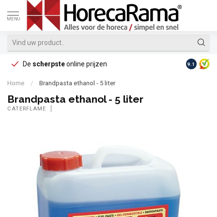
MENU
De
scherpste
online prijzen
Op reke
9.1
Home
/
Brandpasta ethanol - 5 liter
Brandpasta ethanol - 5 liter
CATERFLAME