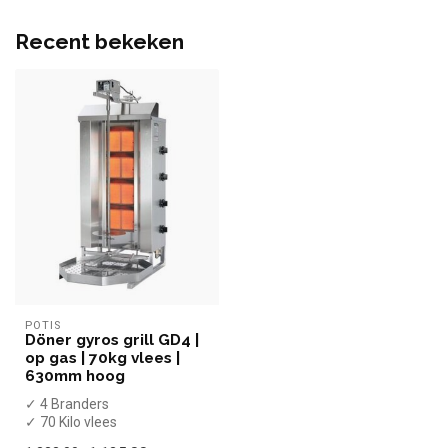
Recent bekeken
POTIS
Döner gyros grill GD4 |
op gas | 70kg vlees |
630mm hoog
✓ 4 Branders
✓ 70 Kilo vlees
✓ Motor boven