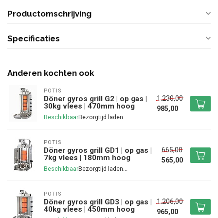
Productomschrijving
Specificaties
Anderen kochten ook
POTIS
1.230,00
Döner gyros grill G2 | op gas |
30kg vlees | 470mm hoog
985,00
Beschikbaar
POTIS
665,00
Döner gyros grill GD1 | op gas |
7kg vlees | 180mm hoog
565,00
Beschikbaar
POTIS
1.206,00
Döner gyros grill GD3 | op gas |
40kg vlees | 450mm hoog
965,00