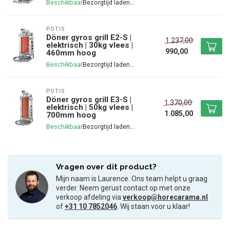
Beschikbaar
POTIS
Döner gyros grill E2-S |
1.237,00
elektrisch | 30kg vlees |
990,00
460mm hoog
Beschikbaar
POTIS
Döner gyros grill E3-S |
1.370,00
elektrisch | 50kg vlees |
1.085,00
700mm hoog
Beschikbaar
Vragen over dit product?
Mijn naam is Laurence. Ons team helpt u graag
verder. Neem gerust contact op met onze
verkoop afdeling via
verkoop@horecarama.nl
of
+31 10 7852046
. Wij staan voor u klaar!