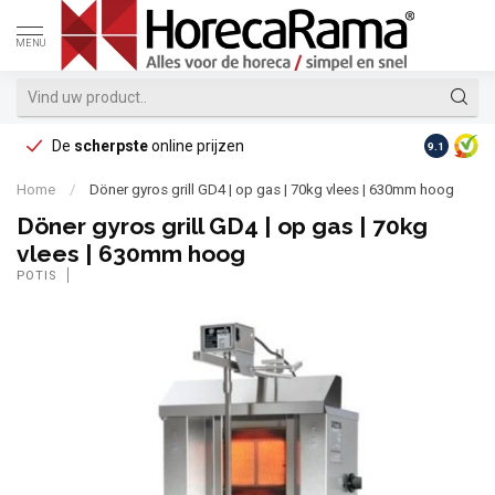
MENU
De
scherpste
online prijzen
Op reke
9.1
Home
/
Döner gyros grill GD4 | op gas | 70kg vlees | 630mm hoog
Döner gyros grill GD4 | op gas | 70kg
vlees | 630mm hoog
POTIS