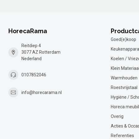
HorecaRama
Productc
Goed(e)koop
Reitdiep 4
Keukenappara
3077 AZ Rotterdam
Nederland
Koelen / Vriez
Klein Materiaa
0107852046
Warmhouden
Roestvrijstaal
info@horecarama.nl
Hygiëne / Sc
Horeca meubil
Overig
Acties & Occa
Referenties