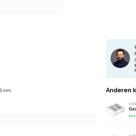
Anderen k
600 mm
COM
Gas
Bes