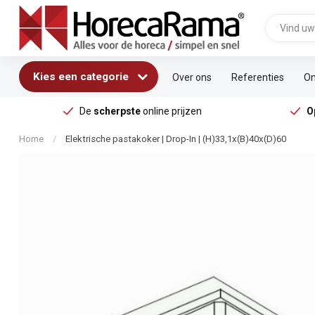
Kies een categorie
Over ons
Referenties
On
De
scherpste
online prijzen
O
Home
/
Elektrische pastakoker | Drop-In | (H)33,1x(B)40x(D)60