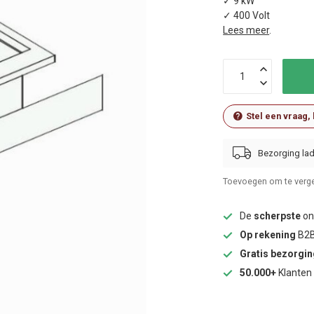
✓ 9 kW
✓ 400 Volt
Lees meer
.
Stel een vraag,
Bezorging lad
Toevoegen om te verge
De
scherpste
onl
Op rekening
B2B
Gratis bezorgi
50.000+
Klanten 