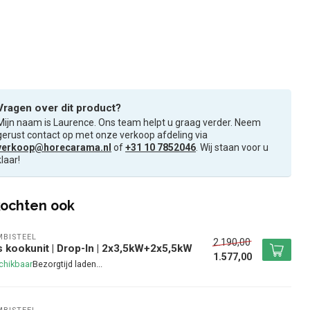
Vragen over dit product?
Mijn naam is Laurence. Ons team helpt u graag verder. Neem
gerust contact op met onze verkoop afdeling via
verkoop@horecarama.nl
of
+31 10 7852046
. Wij staan voor u
klaar!
ochten ook
BISTEEL
2.190,00
 kookunit | Drop-In | 2x3,5kW+2x5,5kW
1.577,00
chikbaar