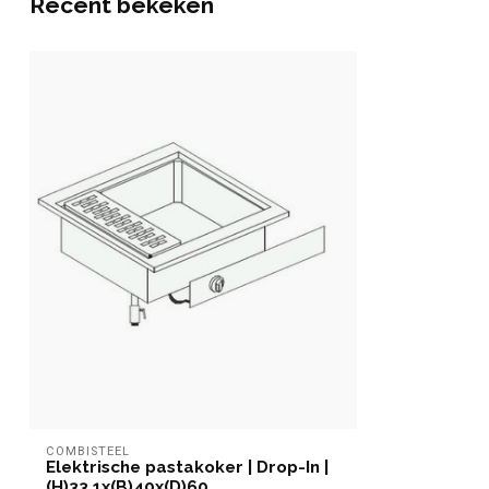
Recent bekeken
COMBISTEEL
Elektrische pastakoker | Drop-In |
(H)33,1x(B)40x(D)60