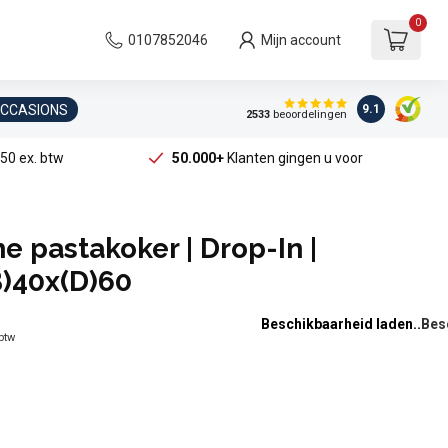
0
0107852046
Mijn account
OCCASIONS
9.1
2533
beoordelingen
50 ex. btw
50.000+
Klanten gingen u voor
he pastakoker | Drop-In |
B)40x(D)60
Beschikbaarheid laden..
 btw