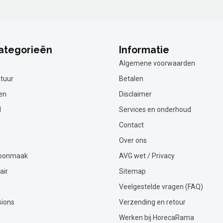
ategorieën
Informatie
Algemene voorwaarden
tuur
Betalen
en
Disclaimer
l
Services en onderhoud
Contact
Over ons
hoonmaak
AVG wet / Privacy
air
Sitemap
Veelgestelde vragen (FAQ)
sions
Verzending en retour
Werken bij HorecaRama