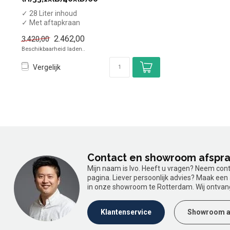
✓ 28 Liter inhoud
✓ Met aftapkraan
✓ Drop-In model
2.462,00
3.420,00
✓ 9 kW
Beschikbaarheid laden..
✓ 400 Volt
Vergelijk
Contact en showroom afspr
Mijn naam is Ivo. Heeft u vragen? Neem con
pagina. Liever persoonlijk advies? Maak ee
in onze showroom te Rotterdam. Wij ontvan
Klantenservice
Showroom a