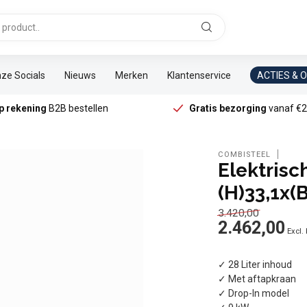
ze Socials
Nieuws
Merken
Klantenservice
ACTIES & 
p rekening
B2B bestellen
Gratis bezorging
vanaf €2
COMBISTEEL
Elektrisc
(H)33,1x(
3.420,00
2.462,00
Excl.
✓ 28 Liter inhoud
✓ Met aftapkraan
✓ Drop-In model