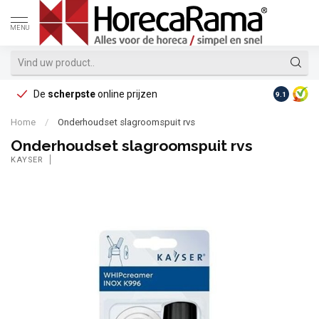
MENU
De
scherpste
online prijzen
Op reke
9.1
Home
/
Onderhoudset slagroomspuit rvs
Onderhoudset slagroomspuit rvs
KAYSER