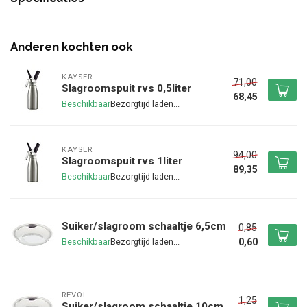
Anderen kochten ook
KAYSER
71,00
Slagroomspuit rvs 0,5liter
68,45
Beschikbaar
KAYSER
94,00
Slagroomspuit rvs 1liter
89,35
Beschikbaar
Suiker/slagroom schaaltje 6,5cm
0,85
0,60
Beschikbaar
REVOL
1,25
Suiker/slagroom schaaltje 10cm