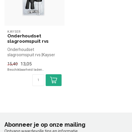
KAYSER
Onderhoudset
slagroomspuit rvs
Onderhoudset
slagroomspuit rvs |Kayser
simpel en snel kopen voor in
13,05
15,40
de horeca. O...
Beschikbaarheid laden..
Abonneer je op onze mailing
Ontvang waardevolle tips en informatie