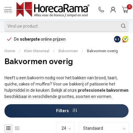
0
MENU
De
scherpste
online prijzen
Op reke
9.1
Home
/
Klein Materiaal
/
Bakvormen
/
Bakvormen overig
Bakvormen overig
Heeft u een bakvorm nodig voor het bakken van brood, taart,
quiche, cakes of muffins? Voor uw bakkerij of patisserie het
hulpmiddel in de keuken. Bekijk al onze
professionele bakvormen
beschikbaar in verschillende groottes, soorten en vormen.
Filters