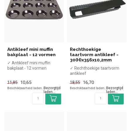
Antikleef mini muffin
Rechthoekige
bakplaat - 12 vormen
taartvorm antikleef -
30(H)x356x10,2mm
✓ Antikleef mini muffin
bakplaat - 12 vormen
✓ Rechthoekige taartvorm
✓ 32x24cm
antikleef
✓ 30(H)x356x10,2mm
10,65
16,70
11,85
18,55
Beschikbaarheid laden..
Beschikbaarheid laden..