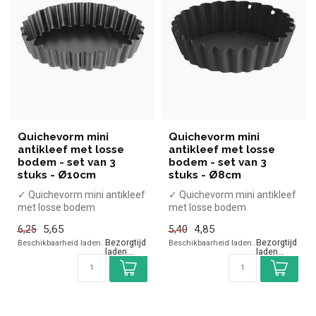
Quichevorm mini
Quichevorm mini
antikleef met losse
antikleef met losse
bodem - set van 3
bodem - set van 3
stuks - Ø10cm
stuks - Ø8cm
✓ Quichevorm mini antikleef
✓ Quichevorm mini antikleef
met losse bodem
met losse bodem
✓ Set van 3 stuks
✓ Set van 3 stuks
5,65
4,85
6,25
5,40
✓ Ø10cm
✓ Ø8cm
Beschikbaarheid laden..
Beschikbaarheid laden..