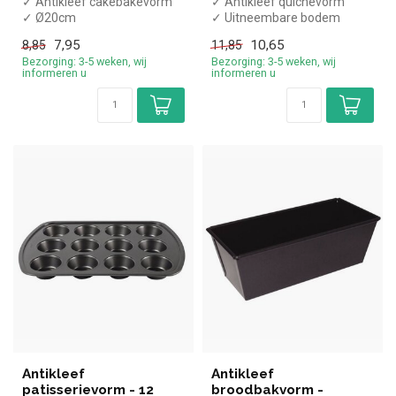
✓ Antikleef cakebakevorm
✓ Antikleef quichevorm
✓ Ø20cm
✓ Uitneembare bodem
✓ Ø25cm
7,95
10,65
8,85
11,85
Bezorging: 3-5 weken, wij
Bezorging: 3-5 weken, wij
informeren u
informeren u
Antikleef
Antikleef
patisserievorm - 12
broodbakvorm -