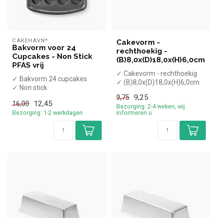
CAKEHAVN*
Cakevorm -
Bakvorm voor 24
rechthoekig -
Cupcakes - Non Stick
(B)8,0x(D)18,0x(H)6,0cm
PFAS vrij
✓ Cakevorm - rechthoekig
✓ Bakvorm 24 cupcakes
✓ (B)8,0x(D)18,0x(H)6,0cm
✓ Non stick
✓ PFAS vrij
9,25
9,75
12,45
16,00
Bezorging: 2-4 weken, wij
Bezorging: 1-2 werkdagen
informeren u