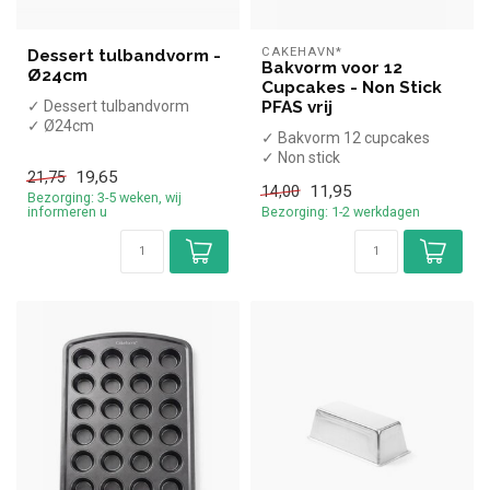
CAKEHAVN*
Dessert tulbandvorm -
Bakvorm voor 12
Ø24cm
Cupcakes - Non Stick
✓ Dessert tulbandvorm
PFAS vrij
✓ Ø24cm
✓ Bakvorm 12 cupcakes
✓ Non stick
19,65
✓ PFAS vrij
21,75
11,95
14,00
Bezorging: 3-5 weken, wij
informeren u
Bezorging: 1-2 werkdagen