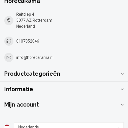
HorecaRama
Reitdiep 4
3077 AZ Rotterdam
Nederland
0107852046
info@horecarama.nl
Productcategorieën
Informatie
Mijn account