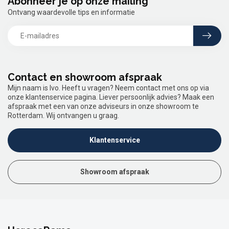
Abonneer je op onze mailing
Ontvang waardevolle tips en informatie
Contact en showroom afspraak
Mijn naam is Ivo. Heeft u vragen? Neem contact met ons op via
onze klantenservice pagina. Liever persoonlijk advies? Maak een
afspraak met een van onze adviseurs in onze showroom te
Rotterdam. Wij ontvangen u graag.
Klantenservice
Showroom afspraak