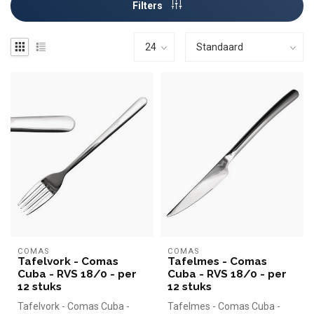
Filters
COMAS
COMAS
Tafelvork - Comas
Tafelmes - Comas
Cuba - RVS 18/0 - per
Cuba - RVS 18/0 - per
12 stuks
12 stuks
Tafelvork - Comas Cuba -
Tafelmes - Comas Cuba -