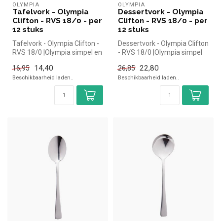
OLYMPIA
OLYMPIA
Tafelvork - Olympia
Dessertvork - Olympia
Clifton - RVS 18/0 - per
Clifton - RVS 18/0 - per
12 stuks
12 stuks
Tafelvork - Olympia Clifton -
Dessertvork - Olympia Clifton
RVS 18/0 |Olympia simpel en
- RVS 18/0 |Olympia simpel
snel kopen voor in de ...
en snel kopen voor in d...
14,40
22,80
16,95
26,85
Beschikbaarheid laden..
Beschikbaarheid laden..