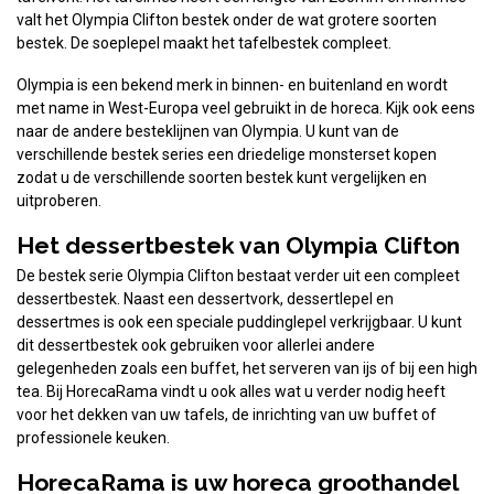
valt het Olympia Clifton bestek onder de wat grotere soorten
bestek. De soeplepel maakt het tafelbestek compleet.
Olympia is een bekend merk in binnen- en buitenland en wordt
met name in West-Europa veel gebruikt in de horeca. Kijk ook eens
naar de andere besteklijnen van Olympia. U kunt van de
verschillende bestek series een driedelige monsterset kopen
zodat u de verschillende soorten bestek kunt vergelijken en
uitproberen.
Het dessertbestek van Olympia Clifton
De bestek serie Olympia Clifton bestaat verder uit een compleet
dessertbestek. Naast een dessertvork, dessertlepel en
dessertmes is ook een speciale puddinglepel verkrijgbaar. U kunt
dit dessertbestek ook gebruiken voor allerlei andere
gelegenheden zoals een buffet, het serveren van ijs of bij een high
tea. Bij HorecaRama vindt u ook alles wat u verder nodig heeft
voor het dekken van uw tafels, de inrichting van uw buffet of
professionele keuken.
HorecaRama is uw horeca groothandel