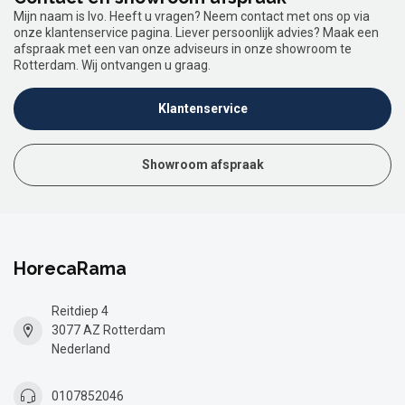
Mijn naam is Ivo. Heeft u vragen? Neem contact met ons op via
onze klantenservice pagina. Liever persoonlijk advies? Maak een
afspraak met een van onze adviseurs in onze showroom te
Rotterdam. Wij ontvangen u graag.
Klantenservice
Showroom afspraak
HorecaRama
Reitdiep 4
3077 AZ Rotterdam
Nederland
0107852046