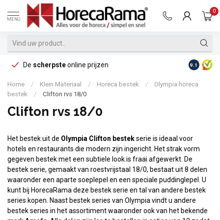
0
MENU
De
scherpste
online prijzen
Op reke
9.1
Home
/
Klein Materiaal
/
Horeca bestek
/
Olympia horeca
bestek
/
Clifton rvs 18/0
Clifton rvs 18/0
Het bestek uit de
Olympia Clifton bestek
serie is ideaal voor
hotels en restaurants die modern zijn ingericht. Het strak vorm
gegeven bestek met een subtiele look is fraai afgewerkt. De
bestek serie, gemaakt van roestvrijstaal 18/0, bestaat uit 8 delen
waaronder een aparte soeplepel en een speciale puddinglepel. U
kunt bij HorecaRama deze bestek serie en tal van andere bestek
series kopen. Naast bestek series van Olympia vindt u andere
bestek series in het assortiment waaronder ook van het bekende