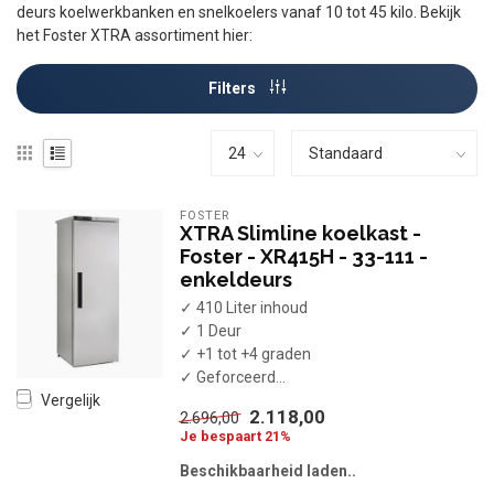
deurs koelwerkbanken en snelkoelers vanaf 10 tot 45 kilo. Bekijk
het Foster XTRA assortiment hier:
Filters
FOSTER
XTRA Slimline koelkast -
Foster - XR415H - 33-111 -
enkeldeurs
✓ 410 Liter inhoud
✓ 1 Deur
✓ +1 tot +4 graden
✓ Geforceerd...
Vergelijk
2.118,00
2.696,00
Je bespaart 21%
Beschikbaarheid laden..