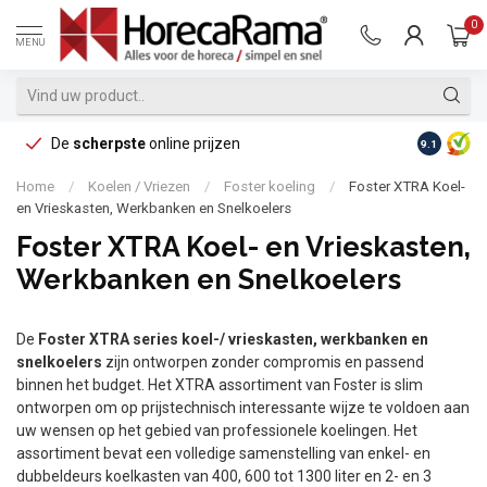
0
MENU
De
scherpste
online prijzen
Op reke
9.1
Home
/
Koelen / Vriezen
/
Foster koeling
/
Foster XTRA Koel-
en Vrieskasten, Werkbanken en Snelkoelers
Foster XTRA Koel- en Vrieskasten,
Werkbanken en Snelkoelers
De
Foster XTRA series koel-/ vrieskasten, werkbanken en
snelkoelers
zijn ontworpen zonder compromis en passend
binnen het budget. Het XTRA assortiment van Foster is slim
ontworpen om op prijstechnisch interessante wijze te voldoen aan
uw wensen op het gebied van professionele koelingen. Het
assortiment bevat een volledige samenstelling van enkel- en
dubbeldeurs koelkasten van 400, 600 tot 1300 liter en 2- en 3