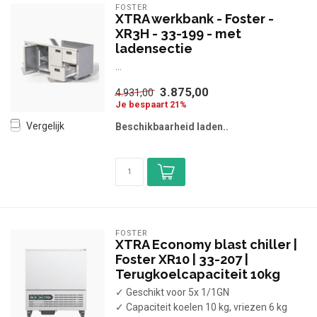
FOSTER
XTRA werkbank - Foster -
XR3H - 33-199 - met
ladensectie
...
3.875,00
4.931,00
Je bespaart 21%
Vergelijk
Beschikbaarheid laden..
FOSTER
XTRA Economy blast chiller |
Foster XR10 | 33-207 |
Terugkoelcapaciteit 10kg
✓ Geschikt voor 5x 1/1GN
✓ Capaciteit koelen 10 kg, vriezen 6 kg