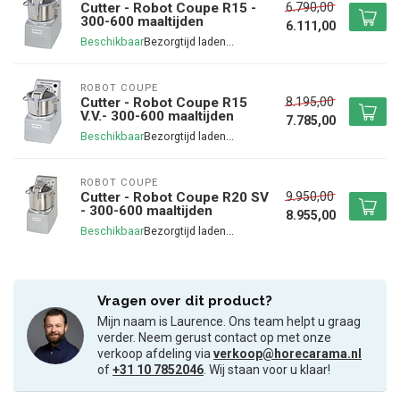
6.790,00
Cutter - Robot Coupe R15 -
300-600 maaltijden
6.111,00
Beschikbaar
ROBOT COUPE
8.195,00
Cutter - Robot Coupe R15
V.V.- 300-600 maaltijden
7.785,00
Beschikbaar
ROBOT COUPE
9.950,00
Cutter - Robot Coupe R20 SV
- 300-600 maaltijden
8.955,00
Beschikbaar
Vragen over dit product?
Mijn naam is Laurence. Ons team helpt u graag
verder. Neem gerust contact op met onze
verkoop afdeling via
verkoop@horecarama.nl
of
+31 10 7852046
. Wij staan voor u klaar!