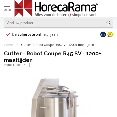
MENU
De
scherpste
online prijzen
Op reke
9.1
Home
/
Cutter - Robot Coupe R45 SV - 1200+ maaltijden
Cutter - Robot Coupe R45 SV - 1200+
maaltijden
ROBOT COUPE