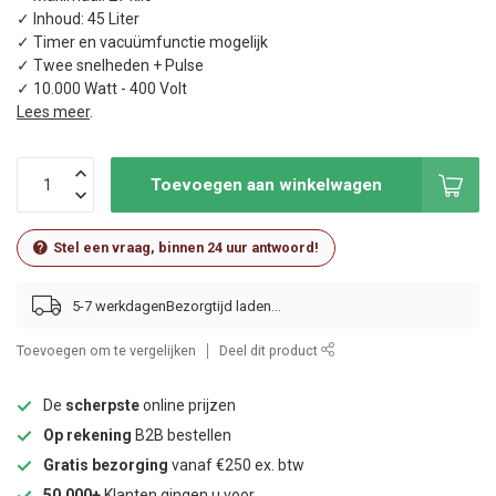
✓ Inhoud: 45 Liter
✓ Timer en vacuümfunctie mogelijk
✓ Twee snelheden + Pulse
✓ 10.000 Watt - 400 Volt
Lees meer
.
Toevoegen aan winkelwagen
Stel een vraag, binnen 24 uur antwoord!
5-7 werkdagen
Toevoegen om te vergelijken
Deel dit product
De
scherpste
online prijzen
Op rekening
B2B bestellen
Gratis bezorging
vanaf €250 ex. btw
50.000+
Klanten gingen u voor