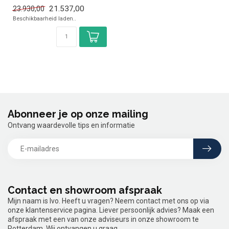
✓ Inhoud: 45 Liter
21.537,00
23.930,00
✓ Timer en vac...
Beschikbaarheid laden..
Abonneer je op onze mailing
Ontvang waardevolle tips en informatie
Contact en showroom afspraak
Mijn naam is Ivo. Heeft u vragen? Neem contact met ons op via
onze klantenservice pagina. Liever persoonlijk advies? Maak een
afspraak met een van onze adviseurs in onze showroom te
Rotterdam. Wij ontvangen u graag.