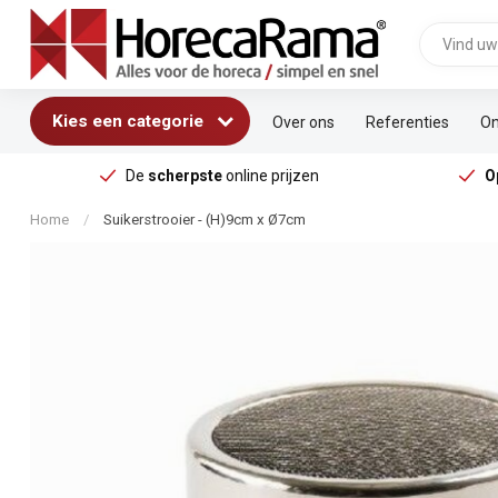
Kies een categorie
Over ons
Referenties
On
De
scherpste
online prijzen
O
Home
/
Suikerstrooier - (H)9cm x Ø7cm