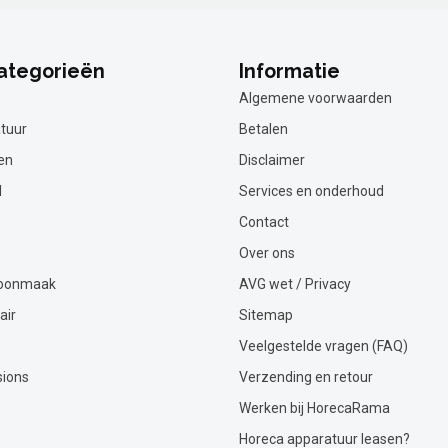
ategorieën
Informatie
Algemene voorwaarden
tuur
Betalen
en
Disclaimer
l
Services en onderhoud
Contact
Over ons
hoonmaak
AVG wet / Privacy
air
Sitemap
Veelgestelde vragen (FAQ)
sions
Verzending en retour
Werken bij HorecaRama
Horeca apparatuur leasen?