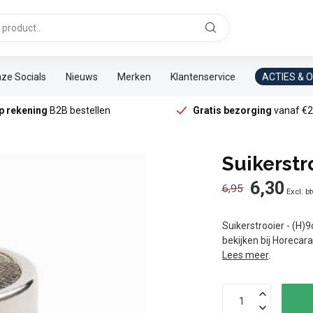
ze Socials
Nieuws
Merken
Klantenservice
ACTIES & 
p rekening
B2B bestellen
Gratis bezorging
vanaf €2
Suikerstr
6,30
6,95
Excl. b
Suikerstrooier - (H)
bekijken bij Horecar
Lees meer
.