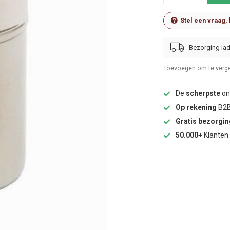
Stel een vraag,
Bezorging lad
Toevoegen om te verge
De
scherpste
onl
Op rekening
B2B
Gratis bezorgi
50.000+
Klanten 