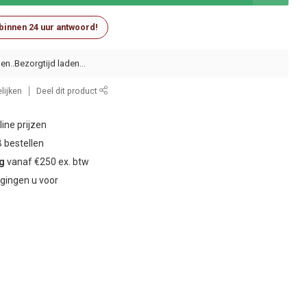
 binnen 24 uur antwoord!
en..
lijken
Deel dit product
ine prijzen
 bestellen
ng
vanaf €250 ex. btw
gingen u voor