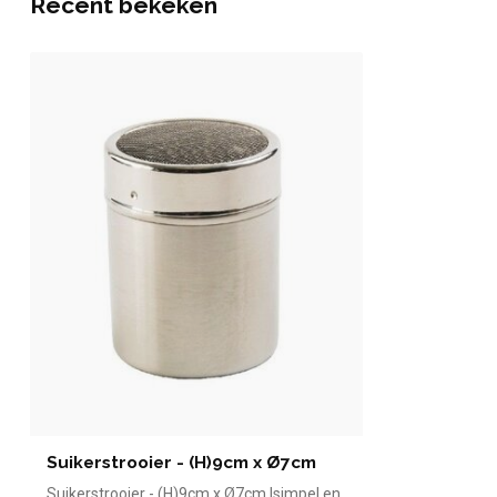
Recent bekeken
Suikerstrooier - (H)9cm x Ø7cm
Suikerstrooier - (H)9cm x Ø7cm |simpel en