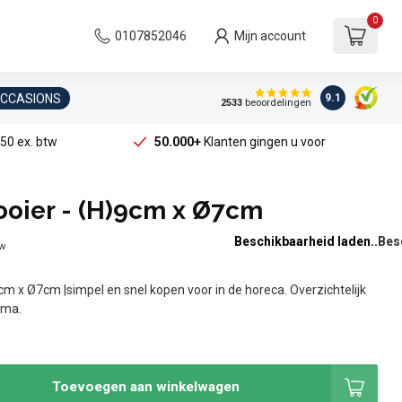
0
0107852046
Mijn account
OCCASIONS
9.1
2533
beoordelingen
50 ex. btw
50.000+
Klanten gingen u voor
ooier - (H)9cm x Ø7cm
Beschikbaarheid laden..
tw
9cm x Ø7cm |simpel en snel kopen voor in de horeca. Overzichtelijk
ama.
Toevoegen aan winkelwagen