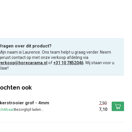
Vragen over dit product?
Mijn naam is Laurence. Ons team helpt u graag verder. Neem
gerust contact op met onze verkoop afdeling via
verkoop@horecarama.nl
of
+31 10 7852046
. Wij staan voor u
klaar!
ochten ook
kerstrooier grof - 4mm
7,90
7,10
chikbaar