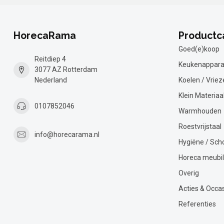
HorecaRama
Productc
Goed(e)koop
Reitdiep 4
Keukenappara
3077 AZ Rotterdam
Nederland
Koelen / Vriez
Klein Materiaa
0107852046
Warmhouden
Roestvrijstaal
info@horecarama.nl
Hygiëne / Sc
Horeca meubil
Overig
Acties & Occa
Referenties