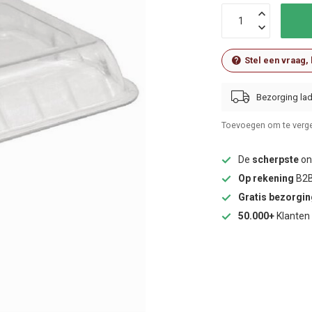
Stel een vraag,
Bezorging lad
Toevoegen om te verge
De
scherpste
onl
Op rekening
B2B
Gratis bezorgi
50.000+
Klanten 