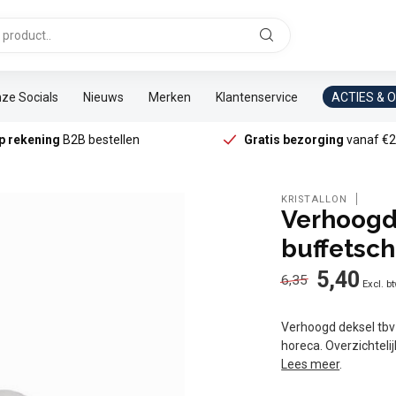
ze Socials
Nieuws
Merken
Klantenservice
ACTIES & 
p rekening
B2B bestellen
Gratis bezorging
vanaf €2
KRISTALLON
Verhoogd
buffetsch
5,40
6,35
Excl. b
Verhoogd deksel tbv 
horeca. Overzichteli
Lees meer
.