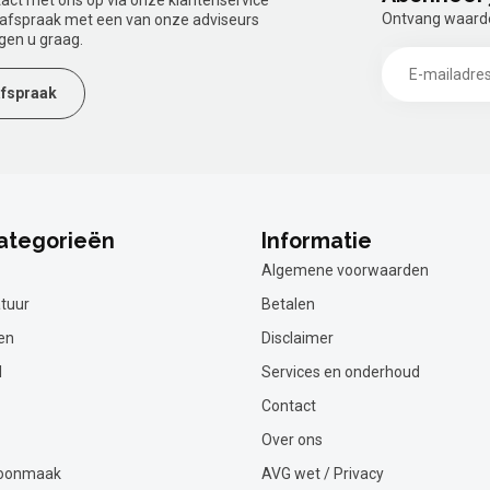
tact met ons op via onze klantenservice
Ontvang waardev
n afspraak met een van onze adviseurs
gen u graag.
fspraak
ategorieën
Informatie
Algemene voorwaarden
tuur
Betalen
en
Disclaimer
l
Services en onderhoud
Contact
Over ons
hoonmaak
AVG wet / Privacy