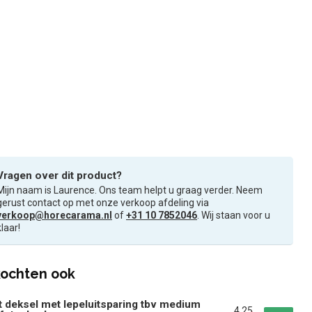
Vragen over dit product?
Mijn naam is Laurence. Ons team helpt u graag verder. Neem
gerust contact op met onze verkoop afdeling via
verkoop@horecarama.nl
of
+31 10 7852046
. Wij staan voor u
klaar!
ochten ook
t deksel met lepeluitsparing tbv medium
4,25