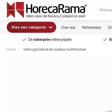
Kies een categorie
Over ons
Referenties
On
De
scherpste
online prijzen
O
Home
/
Verhoogd deksel tbv medium buffetschaal