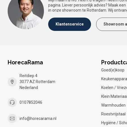
Mijn naam is Ivo. Heeft u vragen? Neem con
pagina. Liever persoonlijk advies? Maak ee
in onze showroom te Rotterdam. Wij ontvan
Klantenservice
Showroom a
HorecaRama
Productc
Goed(e)koop
Reitdiep 4
Keukenappara
3077 AZ Rotterdam
Nederland
Koelen / Vriez
Klein Materiaa
0107852046
Warmhouden
Roestvrijstaal
info@horecarama.nl
Hygiëne / Sc