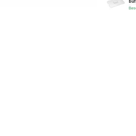
buf
Bes