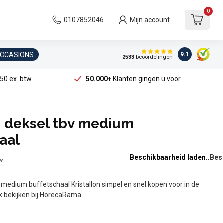
0
0107852046
Mijn account
OCCASIONS
9.1
2533
beoordelingen
50 ex. btw
50.000+
Klanten gingen u voor
 deksel tbv medium
aal
Beschikbaarheid laden..
tw
medium buffetschaal Kristallon simpel en snel kopen voor in de
jk bekijken bij HorecaRama.