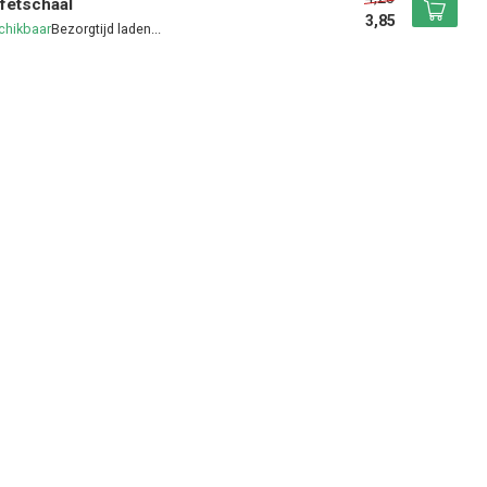
fetschaal
3,85
chikbaar