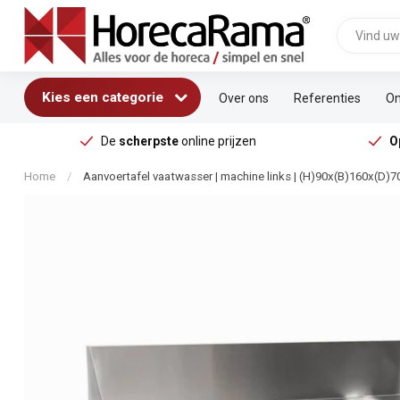
Kies een categorie
Over ons
Referenties
On
De
scherpste
online prijzen
O
Home
/
Aanvoertafel vaatwasser | machine links | (H)90x(B)160x(D)7