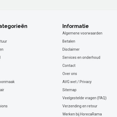
ategorieën
Informatie
Algemene voorwaarden
tuur
Betalen
en
Disclaimer
l
Services en onderhoud
Contact
Over ons
hoonmaak
AVG wet / Privacy
air
Sitemap
Veelgestelde vragen (FAQ)
sions
Verzending en retour
Werken bij HorecaRama