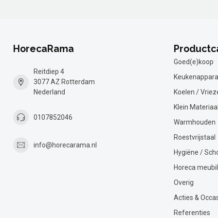
HorecaRama
Productc
Goed(e)koop
Reitdiep 4
Keukenappara
3077 AZ Rotterdam
Nederland
Koelen / Vriez
Klein Materiaa
0107852046
Warmhouden
Roestvrijstaal
info@horecarama.nl
Hygiëne / Sc
Horeca meubil
Overig
Acties & Occa
Referenties