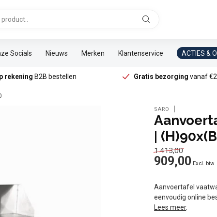
ze Socials
Nieuws
Merken
Klantenservice
ACTIES & 
p rekening
B2B bestellen
Gratis bezorging
vanaf €2
0
SARO
Aanvoerta
| (H)90x(
1.413,00
909,00
Excl. btw
Aanvoertafel vaatwa
eenvoudig online be
Lees meer
.