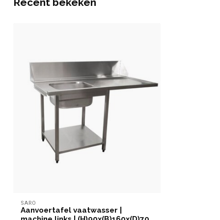
Recent bekeken
SARO
Aanvoertafel vaatwasser |
machine links | (H)90x(B)160x(D)70