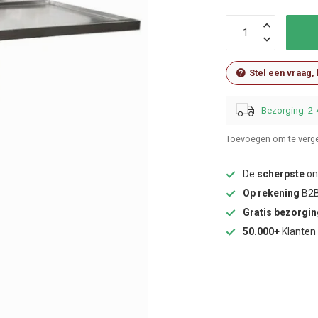
Stel een vraag,
Bezorging: 2-
Toevoegen om te verge
De
scherpste
onl
Op rekening
B2B
Gratis bezorgi
50.000+
Klanten 