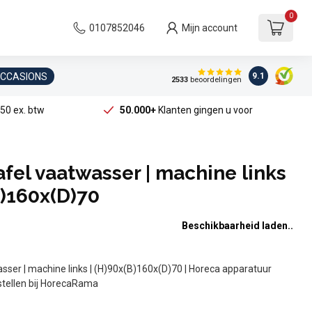
0
0107852046
Mijn account
OCCASIONS
9.1
2533
beoordelingen
50 ex. btw
50.000+
Klanten gingen u voor
fel vaatwasser | machine links
B)160x(D)70
Beschikbaarheid laden..
sser | machine links | (H)90x(B)160x(D)70 | Horeca apparatuur
stellen bij HorecaRama