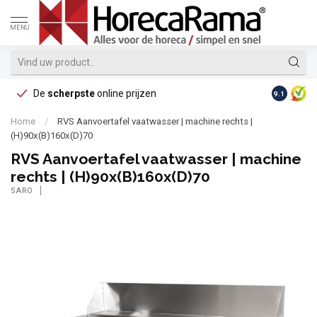
MENU
De
scherpste
online prijzen
Op reke
9.1
Home
/
RVS Aanvoertafel vaatwasser | machine rechts |
(H)90x(B)160x(D)70
RVS Aanvoertafel vaatwasser | machine
rechts | (H)90x(B)160x(D)70
SARO