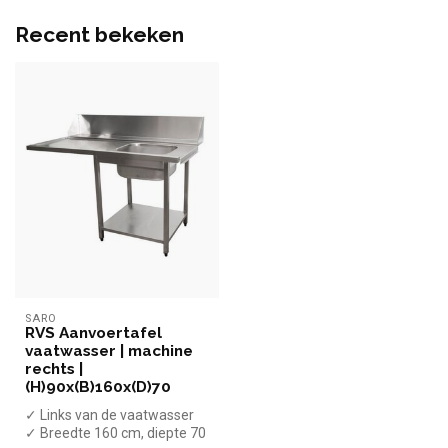
Recent bekeken
SARO
RVS Aanvoertafel
vaatwasser | machine
rechts |
(H)90x(B)160x(D)70
✓ Links van de vaatwasser
✓ Breedte 160 cm, diepte 70