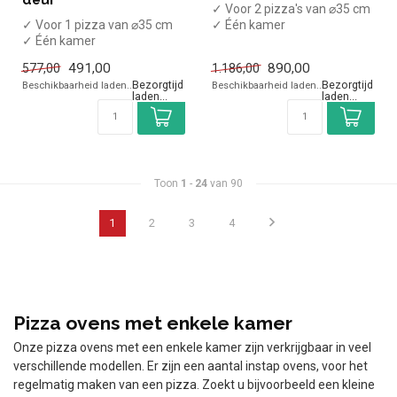
deur
✓ Voor 2 pizza's van ⌀35 cm
✓ Voor 1 pizza van ⌀35 cm
✓ Één kamer
✓ Één kamer
✓ Handbediend
✓ Handbediend
✓ 5 kW
491,00
890,00
577,00
1.186,00
✓ 1,9 kW
✓ 400 Volt
Beschikbaarheid laden..
Beschikbaarheid laden..
✓ 230 Volt
Toon
1
-
24
van 90
1
2
3
4
Pizza ovens met enkele kamer
Onze pizza ovens met een enkele kamer zijn verkrijgbaar in veel
verschillende modellen. Er zijn een aantal instap ovens, voor het
regelmatig maken van een pizza. Zoekt u bijvoorbeeld een kleine