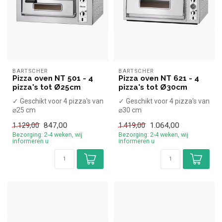
BARTSCHER
BARTSCHER
Pizza oven NT 501 - 4
Pizza oven NT 621 - 4
pizza's tot Ø25cm
pizza's tot Ø30cm
✓ Geschikt voor 4 pizza's van
✓ Geschikt voor 4 pizza's van
⌀25 cm
⌀30 cm
✓ 4 kW
✓ 5 kW
847,00
1.064,00
1.129,00
1.419,00
✓ 400 Volt
✓ 400 Volt
Bezorging: 2-4 weken, wij
Bezorging: 2-4 weken, wij
informeren u
informeren u