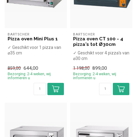
BARTSCHER
BARTSCHER
Pizza oven Mini Plus 1
Pizza oven CT 100 - 4
pizza's tot Ø30cm
✓ Geschikt voor 1 pizza van
⌀35 cm
✓ Geschikt voor 4 pizza's van
✓ 2 kW
⌀30 cm
✓ 230 Volt
✓ 4,2 kW
644,00
899,00
859,00
1.198,00
✓ 380 Volt
Bezorging: 2-4 weken, wij
Bezorging: 2-4 weken, wij
informeren u
informeren u