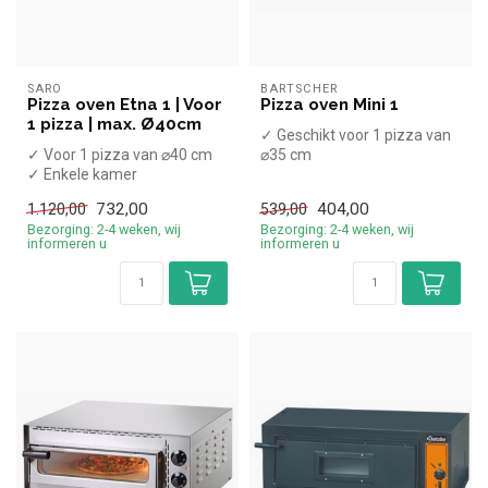
SARO
BARTSCHER
Pizza oven Etna 1 | Voor
Pizza oven Mini 1
1 pizza | max. Ø40cm
✓ Geschikt voor 1 pizza van
✓ Voor 1 pizza van ⌀40 cm
⌀35 cm
✓ Enkele kamer
✓ 2 kW
✓ Handbediend
✓ 230 Volt
732,00
404,00
1.120,00
539,00
✓ 2,95 kW
Bezorging: 2-4 weken, wij
Bezorging: 2-4 weken, wij
✓ 230 Volt
informeren u
informeren u