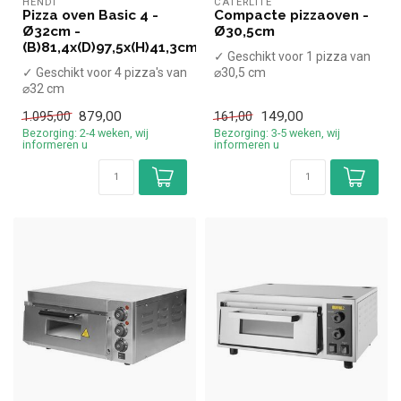
HENDI
CATERLITE
Pizza oven Basic 4 -
Compacte pizzaoven -
Ø32cm -
Ø30,5cm
(B)81,4x(D)97,5x(H)41,3cm
✓ Geschikt voor 1 pizza van
✓ Geschikt voor 4 pizza's van
⌀30,5 cm
⌀32 cm
✓ 1,13 kW
✓ 4,7 kW
✓ 230 Volt
879,00
149,00
1.095,00
161,00
✓ 400 Volt
Bezorging: 2-4 weken, wij
Bezorging: 3-5 weken, wij
informeren u
informeren u