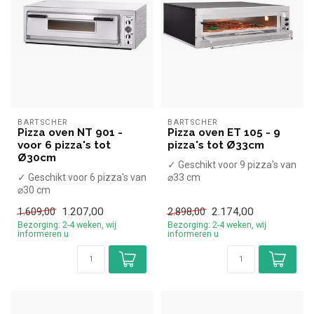
BARTSCHER
BARTSCHER
Pizza oven NT 901 -
Pizza oven ET 105 - 9
voor 6 pizza's tot
pizza's tot Ø33cm
Ø30cm
✓ Geschikt voor 9 pizza's van
✓ Geschikt voor 6 pizza's van
⌀33 cm
⌀30 cm
✓ 12 kW
✓ 6 kW
✓ 400 Volt
1.207,00
2.174,00
1.609,00
2.898,00
✓ 400 Volt
Bezorging: 2-4 weken, wij
Bezorging: 2-4 weken, wij
informeren u
informeren u