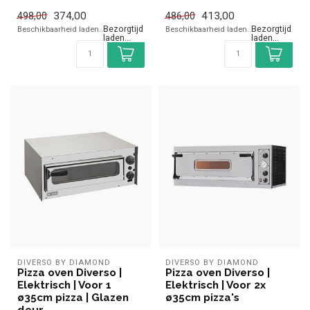
Diepte: 66,5 cm
✓ Één kamer
✓ Handbediend
374,00
413,00
498,00
486,00
✓ 1,9 kW
Beschikbaarheid laden..
Beschikbaarheid laden..
✓ 230 Volt
DIVERSO BY DIAMOND
DIVERSO BY DIAMOND
Pizza oven Diverso |
Pizza oven Diverso |
Elektrisch | Voor 1
Elektrisch | Voor 2x
ø35cm pizza | Glazen
ø35cm pizza's