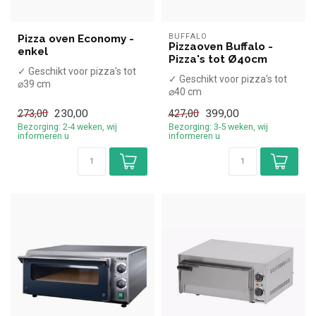
BUFFALO
Pizza oven Economy -
Pizzaoven Buffalo -
enkel
Pizza's tot Ø40cm
✓ Geschikt voor pizza's tot
✓ Geschikt voor pizza's tot
⌀39 cm
⌀40 cm
✓ 2 kW
✓ 2,4 kW
✓ 230 Volt
230,00
399,00
273,00
427,00
✓ 230 Volt
Bezorging: 2-4 weken, wij
Bezorging: 3-5 weken, wij
informeren u
informeren u