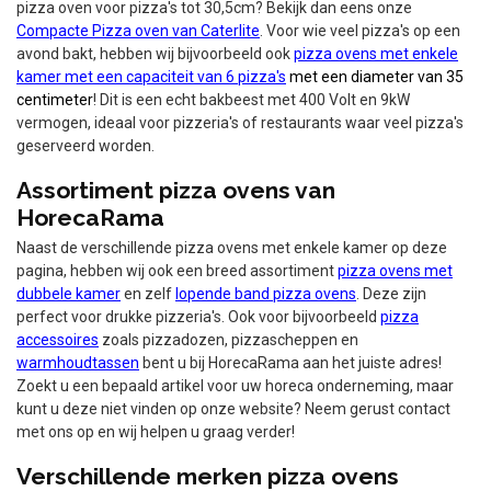
pizza oven voor pizza's tot 30,5cm? Bekijk dan eens onze
Compacte Pizza oven van Caterlite
. Voor wie veel pizza's op een
avond bakt, hebben wij bijvoorbeeld ook
pizza ovens met enkele
kamer met een capaciteit van 6 pizza's
met een diameter van 35
centimeter
! Dit is een echt bakbeest met 400 Volt en 9kW
vermogen, ideaal voor pizzeria's of restaurants waar veel pizza's
geserveerd worden.
Assortiment pizza ovens van
HorecaRama
Naast de verschillende pizza ovens met enkele kamer op deze
pagina, hebben wij ook een breed assortiment
pizza ovens met
dubbele kamer
en zelf
lopende band pizza ovens
. Deze zijn
perfect voor drukke pizzeria's. Ook voor bijvoorbeeld
pizza
accessoires
zoals pizzadozen, pizzascheppen en
warmhoudtassen
bent u bij HorecaRama aan het juiste adres!
Zoekt u een bepaald artikel voor uw horeca onderneming, maar
kunt u deze niet vinden op onze website? Neem gerust contact
met ons op en wij helpen u graag verder!
Verschillende merken pizza ovens