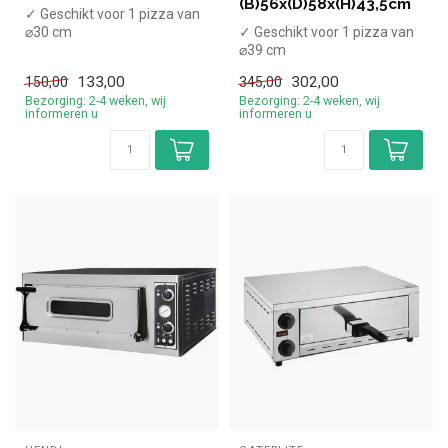
(B)56x(D)58x(H)43,5cm
✓ Geschikt voor 1 pizza van
⌀30 cm
✓ Geschikt voor 1 pizza van
✓ 1,45 kW
⌀39 cm
✓ 230 Volt
✓ 2 kW
133,00
302,00
150,00
345,00
✓ 230 Volt
Bezorging: 2-4 weken, wij
Bezorging: 2-4 weken, wij
informeren u
informeren u