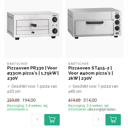
BARTSCHER
BARTSCHER
Pizzaoven PR330 | Voor
Pizzaoven ST415-2 |
⌀33cm pizza's | 1,75kW |
Voor ⌀40cm pizza's |
230V
2kW | 230V
✓ Geschikt voor 1 pizza van
✓ Geschikt voor 1 pizza van
⌀33 cm
⌀40 cm
✓ 1,75 kW
✓ 2 kW
194,00
314,00
259,00
419,00
✓ 230 Volt
✓ 230 Volt
Bezorging: 2-4 weken, wij
Bezorging: 2-4 weken, wij
informeren u
informeren u