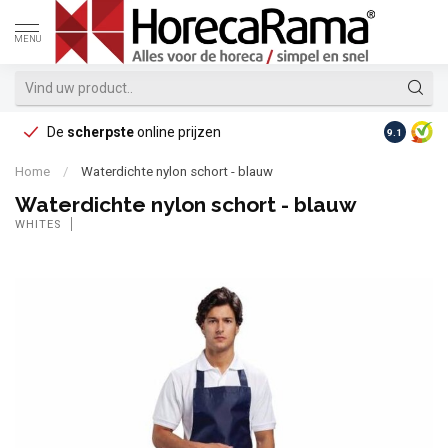
MENU
De
scherpste
online prijzen
Op reke
9.1
Home
/
Waterdichte nylon schort - blauw
Waterdichte nylon schort - blauw
WHITES