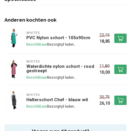
Anderen kochten ook
WHITES
22,15
PVC Nylon schort - 105x90cm
18,85
Beschikbaar
WHITES
11,80
Waterdichte nylon schort - rood
gestreept
10,00
Beschikbaar
WHITES
30,75
Halterschort Chef - blauw wit
26,10
Beschikbaar