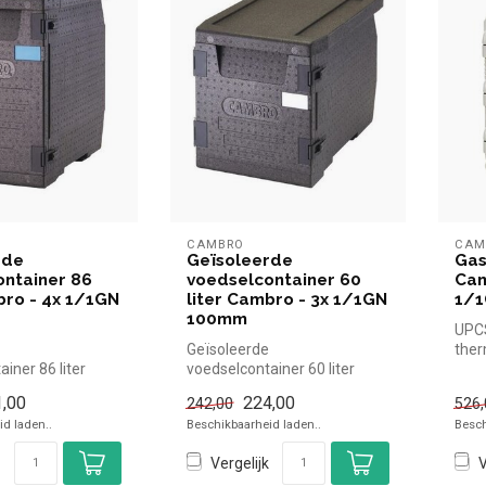
CAMBRO
CAM
rde
Geïsoleerde
Gas
ontainer 86
voedselcontainer 60
Cam
bro - 4x 1/1GN
liter Cambro - 3x 1/1GN
1/
100mm
UPC
Geïsoleerde
ther
iner 86 liter
voedselcontainer 60 liter
x 1/1GN 100mm
Cambro - 3x 1/1GN 100mm
,00
224,00
242,00
526,
el en s...
Cambro simpel en s...
d laden..
Beschikbaarheid laden..
Besch
Vergelijk
V