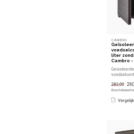
CAMBRO
Geïsolee
voedselco
liter zond
Cambro -
Geïsoleerde
voedselconta
zonder rail
260
282,00
Cambro simp
Beschikbaarhei
Vergelijk