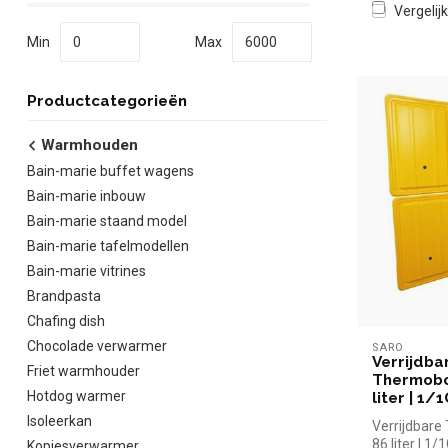
Vergelijk
Min
Max
Productcategorieën
Warmhouden
Bain-marie buffet wagens
Bain-marie inbouw
Bain-marie staand model
Bain-marie tafelmodellen
Bain-marie vitrines
Brandpasta
Chafing dish
Chocolade verwarmer
SARO
Verrijdba
Friet warmhouder
Thermobo
Hotdog warmer
liter | 1/
Isoleerkan
Verrijdbare
86 liter | 1/
Kopjesverwarmer