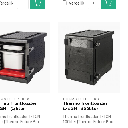
ergelijk
Vergelijk
RMO FUTURE BOX
THERMO FUTURE BOX
rmo frontloader
Thermo frontloader
GN - 54liter
1/1GN - 100liter
mo frontloader 1/1GN -
Thermo frontloader 1/1GN -
ter |Thermo Future Box
100liter |Thermo Future Box
el en snel kopen voor ...
simpel en snel kopen voor...