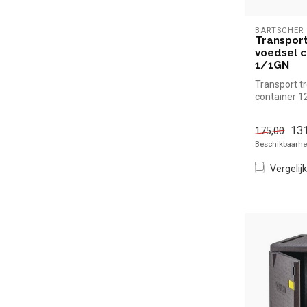
BARTSCHER
Transport
voedsel c
1/1GN
Transport tr
container 1
|Bartscher s
kop...
131
175,00
Beschikbaarhei
Vergelijk