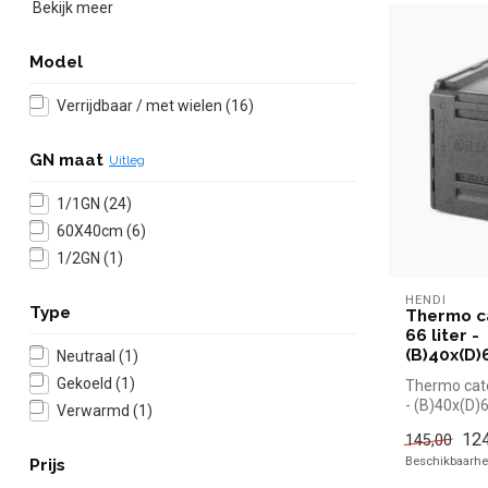
Bekijk meer
Model
Verrijdbaar / met wielen
(16)
GN maat
Uitleg
1/1GN
(24)
60X40cm
(6)
1/2GN
(1)
HENDI
Type
Thermo ca
66 liter -
(B)40x(D
Neutraal
(1)
Gekoeld
(1)
Thermo cater
- (B)40x(D
Verwarmd
(1)
|Hendi simpe
124
145,00
Beschikbaarhei
Prijs