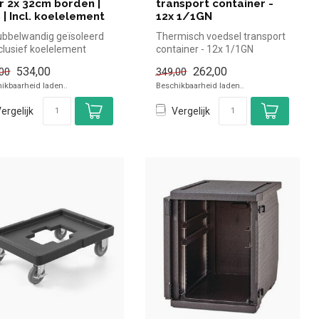
r 2x 32cm borden |
transport container -
 | Incl. koelelement
12x 1/1GN
bbelwandig geïsoleerd
Thermisch voedsel transport
clusief koelelement
container - 12x 1/1GN
schikt voor 2x ⌀32cm
|Bartscher simpel en snel
534,00
262,00
00
349,00
kope...
ikbaarheid laden..
Beschikbaarheid laden..
ergelijk
Vergelijk