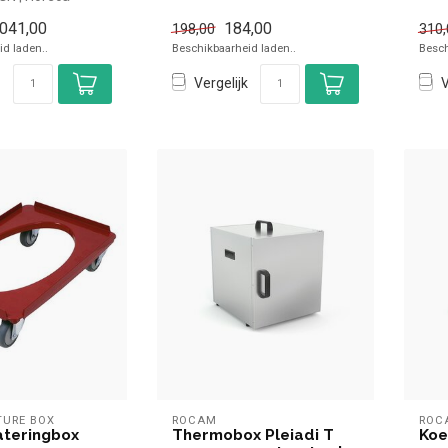
envoudig onli...
.041,00
184,00
198,00
310,
d laden..
Beschikbaarheid laden..
Besch
Vergelijk
V
TURE BOX
ROCAM
ROC
ateringbox
Thermobox Pleiadi T
Koe