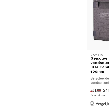
CAMBRO
Geïsolee
voedselc
liter Cam
100mm
Geïsoleerde
voedselconta
Cambro - 4
241
261,00
Cambro simp
Beschikbaarhei
Vergelijk