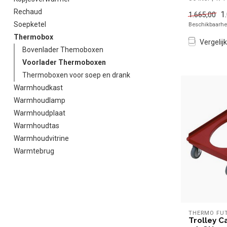
apparatuur e
Rechaud
1
1.665,00
Soepketel
Beschikbaarhei
Thermobox
Vergelijk
Bovenlader Themoboxen
Voorlader Thermoboxen
Thermoboxen voor soep en drank
Warmhoudkast
Warmhoudlamp
Warmhoudplaat
Warmhoudtas
Warmhoudvitrine
Warmtebrug
THERMO FU
Trolley C