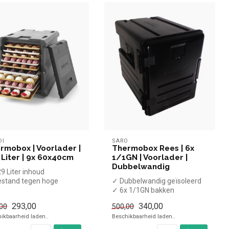
DI
SARO
rmobox | Voorlader |
Thermobox Rees | 6x
 Liter | 9x 60x40cm
1/1GN | Voorlader |
Dubbelwandig
9 Liter inhoud
stand tegen hoge
✓ Dubbelwandig geïsoleerd
peraturen
✓ 6x 1/1GN bakken
chtgewicht
✓ Voor koud en warm
293,00
340,00
00
500,00
schik...
ikbaarheid laden..
Beschikbaarheid laden..