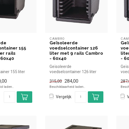
CAMBRO
CAM
rde
Geïsoleerde
Geï
ntainer 155
voedselcontainer 126
voe
er rails
liter met 9 rails Cambro
lit
 60x40
- 60x40
- 6
Geïsoleerde
Geïs
iner 155 liter
voedselcontainer 126 liter
voed
s Cambro - 60x40
met 9 rails Cambro - 60x40
met 
,00
284,00
315,00
287,
el...
Cambro simpel ...
Camb
d laden..
Beschikbaarheid laden..
Besch
Vergelijk
V