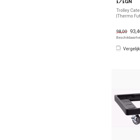
1/1GN
Trolley Cat
|Thermo Fut
en snel kope
93,4
98,00
Beschikbaarhei
Vergelijk