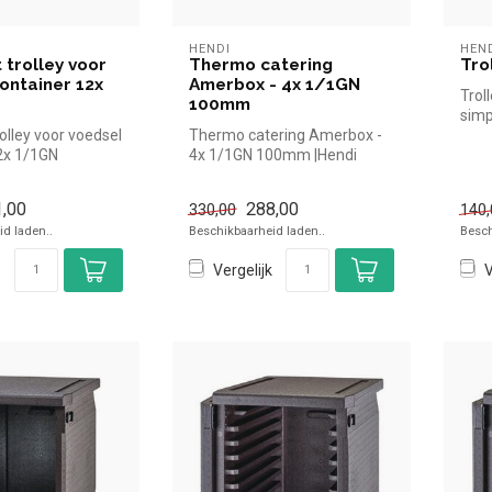
HENDI
HEN
 trolley voor
Thermo catering
Tro
ontainer 12x
Amerbox - 4x 1/1GN
Trol
100mm
simp
olley voor voedsel
Thermo catering Amerbox -
de h
2x 1/1GN
4x 1/1GN 100mm |Hendi
impel en snel
simpel en snel kopen voor in
de ...
,00
288,00
330,00
140,
d laden..
Beschikbaarheid laden..
Besch
Vergelijk
V