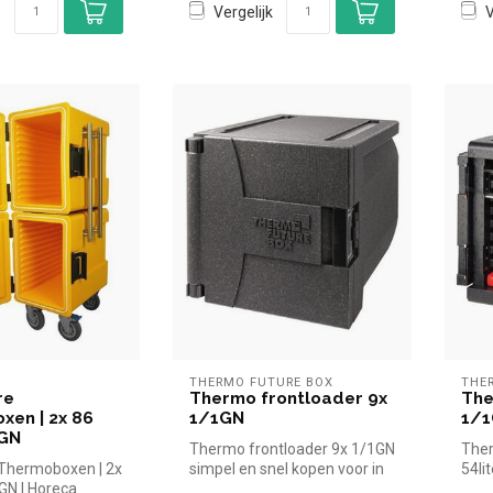
Vergelijk
V
THERMO FUTURE BOX
THE
re
Thermo frontloader 9x
The
xen | 2x 86
1/1GN
1/1
1GN
Thermo frontloader 9x 1/1GN
Ther
 Thermoboxen | 2x
simpel en snel kopen voor in
54li
1GN | Horeca
de horeca. Overzichteli...
simp