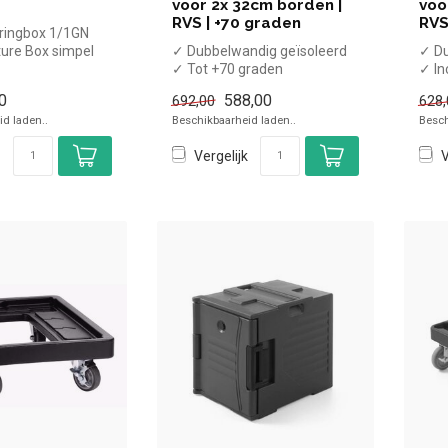
voor 2x 32cm borden |
voo
RVS | +70 graden
RVS
eringbox 1/1GN
ure Box simpel
✓ Dubbelwandig geïsoleerd
✓ Du
n voor in de hor...
✓ Tot +70 graden
✓ In
✓ Geschikt voor 2x ⌀32cm
✓ Ge
0
588,00
692,00
628,
borden
bor...
d laden..
Beschikbaarheid laden..
Besch
✓ ...
Vergelijk
V