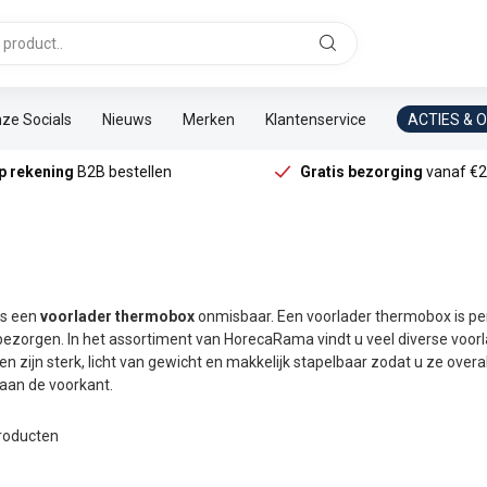
ze Socials
Nieuws
Merken
Klantenservice
ACTIES & 
p rekening
B2B bestellen
Gratis bezorging
vanaf €2
 is een
voorlader thermobox
onmisbaar. Een voorlader thermobox is pe
bezorgen. In het assortiment van HorecaRama vindt u veel diverse voor
 zijn sterk, licht van gewicht en makkelijk stapelbaar zodat u ze over
aan de voorkant.
roducten