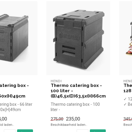
HENDI
HEN
tering box -
Thermo catering box -
The
100 liter -
128
)60x(H)49cm
(B)46,5x(D)63,5x(H)66cm
✓ 12
ing box - 66 liter
Thermo catering box - 100
✓ Be
)60x(H)49cm
liter -
tem
l en snel kopen...
(B)46,5x(D)63,5x(H)66cm
✓ Li
,00
235,00
275,00
345,
|Hendi simpel en snel ...
✓ Ge
d laden..
Beschikbaarheid laden..
Besch