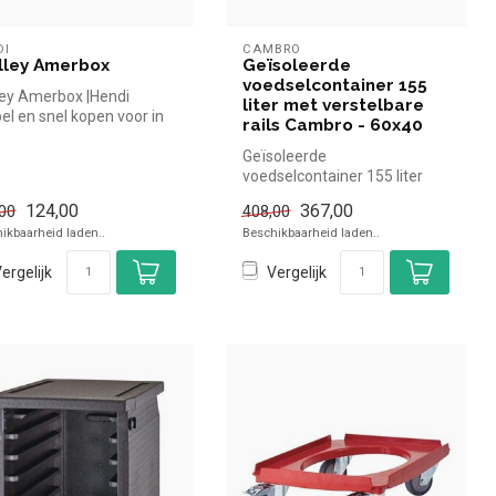
DI
CAMBRO
lley Amerbox
Geïsoleerde
voedselcontainer 155
ley Amerbox |Hendi
liter met verstelbare
el en snel kopen voor in
rails Cambro - 60x40
oreca. Overzichtelijk be...
Geïsoleerde
voedselcontainer 155 liter
met verstelbare rails Cambro
124,00
367,00
00
408,00
- 60x40 Camb...
ikbaarheid laden..
Beschikbaarheid laden..
ergelijk
Vergelijk