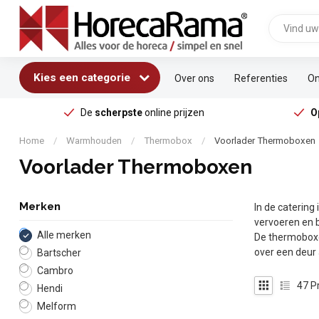
Kies een categorie
Over ons
Referenties
On
De
scherpste
online prijzen
O
Home
/
Warmhouden
/
Thermobox
/
Voorlader Thermoboxen
Voorlader Thermoboxen
Merken
In de catering
vervoeren en 
Alle merken
De thermoboxen
over een deur 
Bartscher
Cambro
47
P
Hendi
Melform