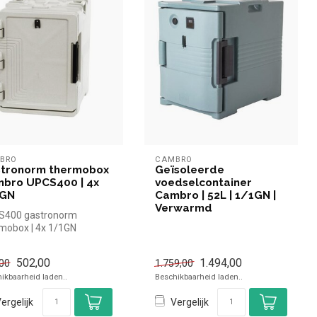
BRO
CAMBRO
tronorm thermobox
Geïsoleerde
bro UPCS400 | 4x
voedselcontainer
1GN
Cambro | 52L | 1/1GN |
Verwarmd
S400 gastronorm
mobox | 4x 1/1GN
502,00
1.494,00
00
1.759,00
ikbaarheid laden..
Beschikbaarheid laden..
ergelijk
Vergelijk