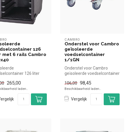
BRO
CAMBRO
soleerde
Onderstel voor Cambro
dselcontainer 126
geïsoleerde
er met 6 rails Cambro
voedselcontainer
0x40
1/1GN
oleerde
Onderstel voor Cambro
selcontainer 126 liter
geïsoleerde voedselcontainer
6 rails Cambro - 60x40
1/1GN Cambro simpel en snel
265,00
98,45
00
106,00
ro simpel ...
k...
ikbaarheid laden..
Beschikbaarheid laden..
ergelijk
Vergelijk