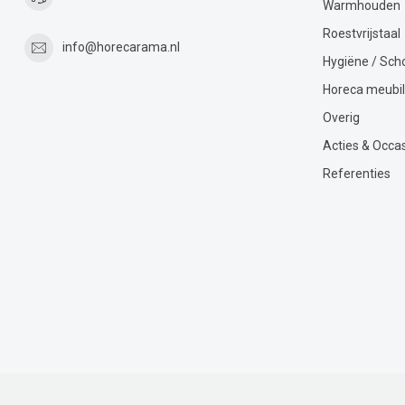
Warmhouden
Roestvrijstaal
info@horecarama.nl
Hygiëne / Sc
Horeca meubil
Overig
Acties & Occa
Referenties