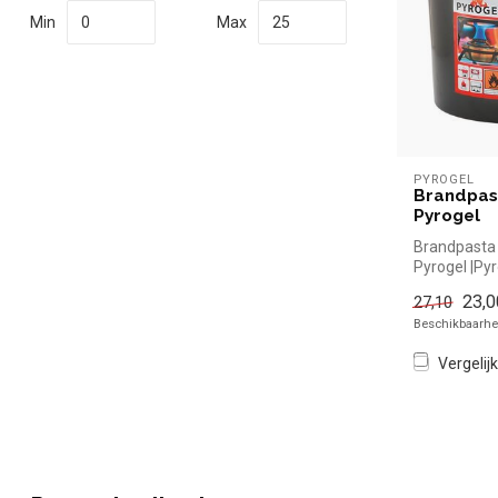
Min
Max
PYROGEL
Brandpas
Pyrogel
Brandpasta
Pyrogel |Py
snel kopen v
23,0
27,10
Ov...
Beschikbaarhei
Vergelijk