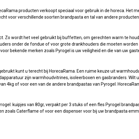
aRama producten verkoopt speciaal voor gebruik in de horeca. Het mer
echt voor verschillende soorten brandpasta en tal van andere producte
. Zo wordt het veel gebruikt bij buffetten, om gerechten warm te hou
ouders onder de fondue of voor grote drankhouders die moeten worden
voor bekende merken zoals Pyrogel is uw veiligheid en die van uw gas
ebruikt kunt u terecht bij HorecaRama. Een ruime keuze uit warmhouda
apparatuur zijn warmhoudvitrines, isoleerboxen en gasbranders. Wilt u
van 4kg of voor een van de andere brandpastas van Pyrogel. HorecaRa
s
rogel: kuipjes van 80gr, verpakt per 3 stuks of een fles Pyrogel brandpa
en zoals Caterflame of voor een dispenser voor bij uw brandpasta emm