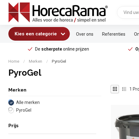
Kies een categorie
Over ons
Referenties
On
De
scherpste
online prijzen
O
Home
/
Merken
/
PyroGel
PyroGel
1
Pro
Merken
Alle merken
PyroGel
Prijs