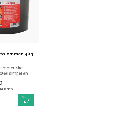
ta emmer 4kg
 emmer 4kg
roGel simpel en
oor in de horeca.
0
d laden..