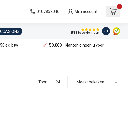
0
0107852046
Mijn account
OCCASIONS
9.1
2533
beoordelingen
50 ex. btw
50.000+
Klanten gingen u voor
Toon: